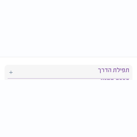
תפילת הדרך
ברכת המזון
יהדות
סידור תפילה
בריאות
חגים ומועדים