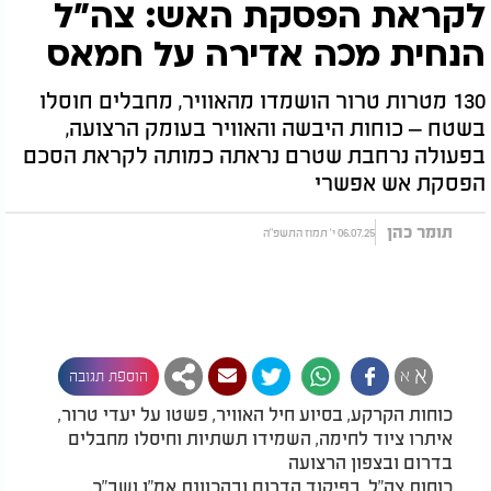
לקראת הפסקת האש: צה"ל
הנחית מכה אדירה על חמאס
130 מטרות טרור הושמדו מהאוויר, מחבלים חוסלו
בשטח – כוחות היבשה והאוויר בעומק הרצועה,
בפעולה נרחבת שטרם נראתה כמותה לקראת הסכם
הפסקת אש אפשרי
תומר כהן
06.07.25 י' תמוז התשפ"ה
א
א
הוספת תגובה
כוחות הקרקע, בסיוע חיל האוויר, פשטו על יעדי טרור,
איתרו ציוד לחימה, השמידו תשתיות וחיסלו מחבלים
בדרום ובצפון הרצועה
כוחות צה"ל, בפיקוד הדרום ובהכוונת אמ"ן ושב"כ,