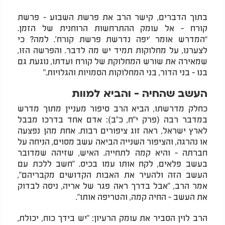
בתוך הדברים, קישר הרב את פרשת השבוע - פרשת
קורח - אל עומק ההתרחשות הרוחנית של הזמן.
“המדרש אומר ‘יפה נדרשת פרשת קורח’. למה? כי
לצערנו, על מחלוקות תמיד יש מה לדבר. והפרשה הזו,
שמאירה את שורש המחלוקת של קורח ועדתו, נוגעת גם
בנו - בני הדור, בני המחלוקות הסמויות והגלויות."
העשב שהחיה - והביא למוות
כחלק מדרשתו, הביא הרב סיפור מעניין מתוך מדרש
במדבר רבה (פרק י"ח, כ"ב): אדם אחד בדרכו מבבל
לארץ ישראל, ראה זוג ציפורים רבות. אחת מהן נפצעה
או נהרגה, והציפור השנייה הביאה עשב מסוים, הניחה על
חברתה - והיא קמה לתחייה. האיש, שזיהה שמדובר
בעשב פלאים, לקח אותו עמו בכיס. "חשב ללכת עם
העשב הזה ולהעיר את האבות הקדושים מקבריהם",
אמר הרב, "אבל בדרך ראה פגר של אריה, ניסה לבדוק
את העשב - החיה קמה, והטריפה אותו".
הרב לוין הסביר את עומק הרעיון: "יש בידך כוח, יכולת,