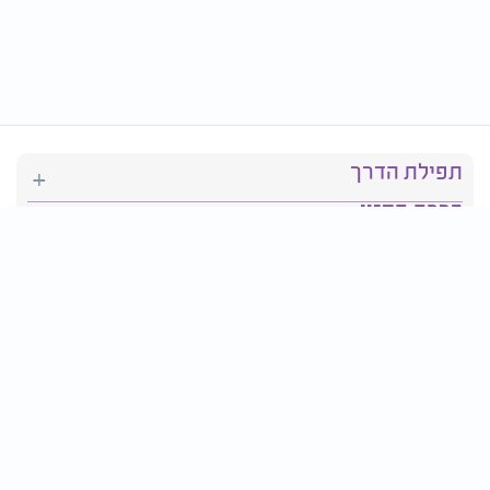
תפילת הדרך
ברכת המזון
יהדות
סידור תפילה
בריאות
חגים ומועדים