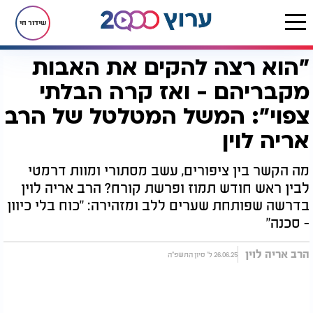
שידור חי
"הוא רצה להקים את האבות
דף הבית
יהדות
לקראת שבת
"הוא רצה להקים את האבות מקבריהם - ואז קרה הבלתי צפוי": המשל המטלטל של הרב אריה לוין
מקבריהם - ואז קרה הבלתי
צפוי": המשל המטלטל של הרב
אריה לוין
מה הקשר בין ציפורים, עשב מסתורי ומוות דרמטי
לבין ראש חודש תמוז ופרשת קורח? הרב אריה לוין
בדרשה שפותחת שערים ללב ומזהירה: "כוח בלי כיוון
- סכנה"
הרב אריה לוין
26.06.25 ל' סיון התשפ"ה