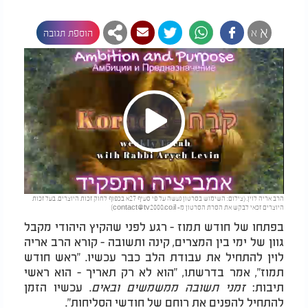
א
א
הוספת תגובה
Play
הרב אריה לוין. (צילום: השימוש בסרטון נעשה על פי סעיף 27א בכפוף לחוק זכות היוצרים. בעל זכות
Video
היוצרים זכאי לבקש את הסרת הסרטון מ-
contact@tv2000.co.il
)
בפתחו של חודש תמוז - רגע לפני שהקיץ היהודי מקבל
גוון של ימי בין המצרים, קינה ותשובה - קורא הרב אריה
לוין להתחיל את עבודת הלב כבר עכשיו. "ראש חודש
תמוז", אמר בדרשתו, "הוא לא רק תאריך - הוא ראשי
תיבות:
זמני תשובה ממשמשים ובאים
. עכשיו הזמן
להתחיל להפנים את רוחם של חודשי הסליחות".