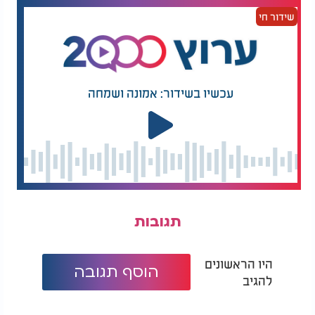
שידור חי
ההכנעה לרצון ה' היא מדרגת הארץ. כמו שהאדמה
נכנעת לבורא, כך גם עלינו לקבל בשמחה את חלקנו
ולחדול ממלחמה על מה שלא ניתן לנו משמיים.
"קורח נלחם במה שלא היה רצון הבורא. הארץ, לעומתו,
עכשיו בשידור: אמונה ושמחה
דווקא התרצתה. אז מי נותר לדורות? מי שבלעה - או מי
שנבלע?"
בסיום דבריו איחל הרב לוין: "שיהיה חודש תמוז
שמתחיל בשמחה ומסתיים ברחמים. שנדע כולנו
להשתמש בכוחות שנתן לנו ה' - רק לטובה, ונרצה תמיד
את מה שהוא רוצה מאתנו."
תגובות
היו הראשונים
הוסף תגובה
להגיב