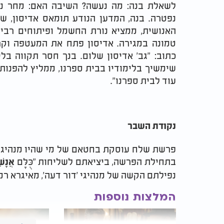
לשאלת בנה: מה נעשה? השיבה האם: מחר ני
נפטרה. בנה, המדען הנודע תומאס אדיסון, ש
האנושית, ממציא נורת החשמל ופיתוחים רבים
טמונה במגירה. אדיסון פתח את המעטפה וקר
כתוב: "גב' אדיסון שלום. בנך חסר תקווה בלי
שימשיך בלימודיו בבית ספרנו, ממליץ להפנותו
עוד לבית ספרנו".
נקודת השבר
פרשת שלח עוסקת בחטאם של מי שהיו מנהיגי 
בתחילת הפרשה, ביציאתם לשליחות "כֻּלָּם
אֲנָשׁ
נפילתם הקשה של מנהיגי 'דור דעה', מאיגרא רמ
המלצות נוספות