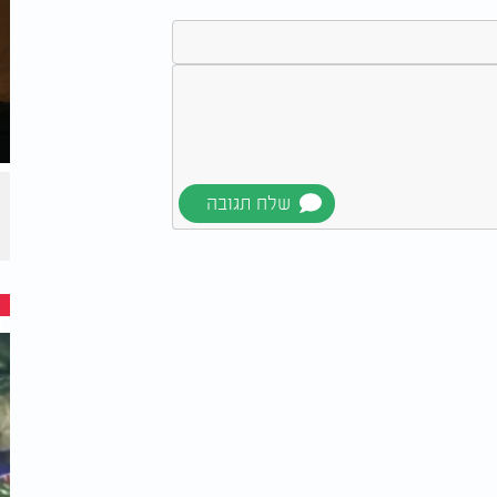
זה מבוגר אחד שיאמין בו'. קלקלתם של המרגלים
 החזק ממול, כישלונם היה נעוץ במבטם על
, ובע"ה
"עָלֹה נַעֲלֶה... כִּי יָכוֹל נוּכַל לָהּ".