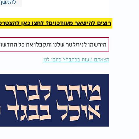
להמשך 
רוצים להישאר מעודכנים? לחצו כאן להצטרפות ל
האם מותר לקרוא לילד
אדם שחפץ ב
הירשמו לניוזלטר שלנו ותקבלו את כל החדשו
משה? ממה חששו גדולי
גם צריך לרצ
הדורות?
מצאתם טעות בכתבה? כתבו לנו
עשרת המרגלים חזרו מפוחדים, הם היו משוכנע
ישראל. בדיבוריהם ובמעשיהם שידרו לבני ישראל
אֲשֶׁר תָּרוּ אֹתָהּ אֶל בְּנֵי יִשְׂרָאֵל
הָאָרֶץ
ויושביה, ותיארו בתיאורים מפחידים שמסלקים
כשאתה משדר לעצמך ולזולתך שאתה קטן, חל
היה זה שדר של ייאוש פנימי, שעורר גל
אחרים.
דומה שאחת מנקודות השבר המרכזיות טמונה בקביעתם:
מִמֶּנּוּ", טענה שהתבססה על תחושתם, שהביעו במילים: