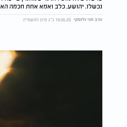
נכשלו. יהושע, כלב ואמא אחת חכמה האמי
19.06.25 כ"ג סיון התשפ"ה
הרב חגי ולוסקי