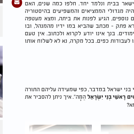
שאר בבית ונלמד יחד. חלפו כמה שנים, האם
היה מגדולי הממציאים והמשפיעים בהיסטוריה
 נוספים, הגיע לפנות את ביתה, ומצא מעטפה
א פתק - מכתב שהביא במו ידיו מהמנהל, ובו
מודים. בנך אינו יודע לקרוא ולכתוב. אין טעם
 לעבודות כפים. בכל מקרה, נא לא לשלוח אותו
בני ישראל במדבר, כפי שמעידה עליהם התורה
הֵמָּה". איך ניתן להסביר את
ִים רָאשֵׁי בְנֵי יִשְׂרָאֵל
א?