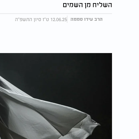
השליח מן השמים
12.06.25 ט"ז סיון התשפ"ה
הרב עידו סממה