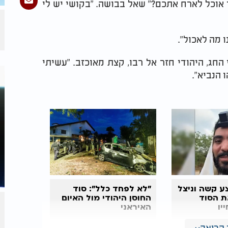
אוכל לארח אתכם?" שאל בבושה. "בקושי יש לי
ו מה לאכול".
חג, היהודי חזר אל רבו, קצת מאוכזב. "עשיתי
 הנביא".
ע קשה וניצל
"לא לפחד כלל": סוד
ת הסוד
החוסן היהודי מול האיום
יו
האיראני
קריאה