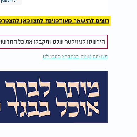
הרב חייך. "לא נורא. נסה שוב ביום כיפור. אז בט
רוצים להישאר מעודכנים? לחצו כאן להצטרפות ל
היהודי חזר לבית של אותה משפחה ענייה עם עו
מבפנים. הילדים שאלו את אימם: "אימא, איך נצו
הירשמו לניוזלטר שלנו ותקבלו את כל החדשו
האם השיבה בקול רך: "ילדים יקרים, אתם זו
אליהו הנביא שהביא לנו מזון. אז אולי גם הי
מצאתם טעות בכתבה? כתבו לנו
מפסקת".
בדיוק ברגע הזה, היהודי דפק בדלת ונכנס עם כ
פתאום הכול התבהר. הוא הבין שהוא לא צריך 
הסוד הפשוט הוא שכל יהודי יכול להיות אליהו 
אין צורך בכישרונות מיוחדים או כוחות על טב
הנפלאים שהקב"ה נתן לכל אחד מאיתנו - הכוח ל