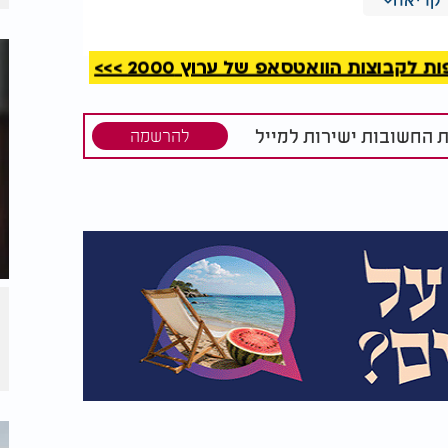
וח תמצא אותו".
קבוצות הוואטסאפ של ערוץ 2000 >>>
ד מזון. כשהתקרב לבית, הוא שמע דיבור מעניין
ם ביום כיפור? כבר שבוע שלא אכלנו כלום!"
ת החשובות ישירות למייל
להרשמה
כרים מה קרה בראש השנה? הקב"ה שלח לנו את
ום הוא שוב יבוא כדי להביא לנו אוכל לסעודה
ל האוכל הנצרך לסעודה.
לחפש בכל העולם כדי לפגוש את אליהו הנביא.
הנביא לזולתו - כשהוא עושה מעשים טובים.
עיים. מספיק להסתכל פנימה ולמצוא את הכוחות
עזור, לדאוג ולתת לאחר.