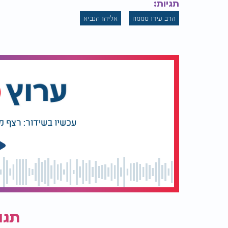
תגיות:
הרב עידו סממה
אליהו הנביא
עכשיו בשידור: רצף מ
תגו