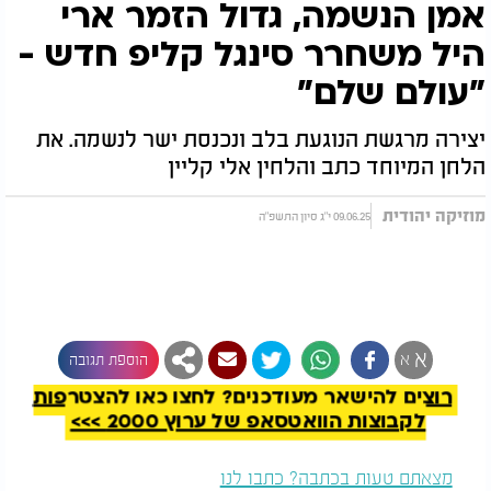
אמן הנשמה, גדול הזמר ארי
היל משחרר סינגל קליפ חדש -
"עולם שלם"
יצירה מרגשת הנוגעת בלב ונכנסת ישר לנשמה. את
הלחן המיוחד כתב והלחין אלי קליין
מוזיקה יהודית
09.06.25 י"ג סיון התשפ"ה
להמשך קריאה
א
א
הוספת תגובה
רוצים להישאר מעודכנים? לחצו כאן להצטרפות
לקבוצות הוואטסאפ של ערוץ 2000 >>>
מצאתם טעות בכתבה? כתבו לנו