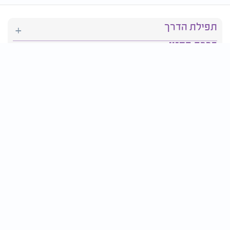
תפילת הדרך
ברכת המזון
יהדות
סידור תפילה
בריאות
חגים ומועדים
פרטים ליצירת קשר:
טלפון : 2610*