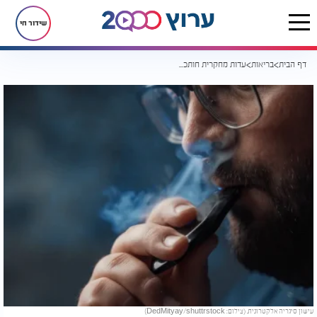
שידור חי
דף הבית
בריאות
עדות מחקרית חותכת: עישון סיגריות אלקטרוניות מכפיל את הסיכון למחלת ריאות כרונית קטלנית
עישון סיגריה אלקטרונית. (צילום: DedMityay/shuttrstock)