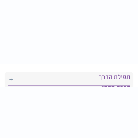
תפילת הדרך
ברכת המזון
יהדות
סידור תפילה
בריאות
חגים ומועדים