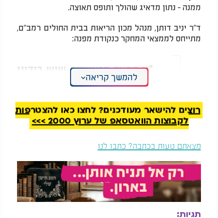
ממנה - נתון מדאיג שהולך ותופס תאוצה.
ד"ר יניב דותן, מנהל מכון הריאות בבית החולים רמב"ם,
מתייחס לממצאי המחקר כנקודת מפנה:
"זו הפעם הראשונה שיש בידינו
להמשך קריאה
הוכחה קלינית ברורה לכך שגם
סיגריות אלקטרוניות - שנתפסו
זמן רב כאופציה ‘קלה’ - גורמות
רוצים להישאר מעודכנים? לחצו כאן להצטרפות
לקבוצות הוואטסאפ של ערוץ 2000 >>>
בפועל לנזק ריאתי חמור, שאינו
שונה מהשפעת העישון
מצאתם טעות בכתבה? כתבו לנו
המסורתי".
המחקר שובר המיתוסים
המחקר ניתח את הנבדקים בארבע קבוצות: מעשנים
רגילים, מעשנים אלקטרוניים בלבד, משולבים, וכאלו
תגיות: