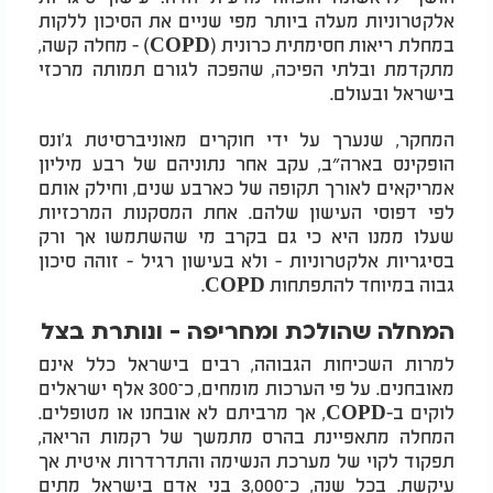
אלקטרוניות מעלה ביותר מפי שניים את הסיכון ללקות
במחלת ריאות חסימתית כרונית (COPD) - מחלה קשה,
מתקדמת ובלתי הפיכה, שהפכה לגורם תמותה מרכזי
בישראל ובעולם.
המחקר, שנערך על ידי חוקרים מאוניברסיטת ג'ונס
הופקינס בארה״ב, עקב אחר נתוניהם של רבע מיליון
אמריקאים לאורך תקופה של כארבע שנים, וחילק אותם
לפי דפוסי העישון שלהם. אחת המסקנות המרכזיות
שעלו ממנו היא כי גם בקרב מי שהשתמשו אך ורק
בסיגריות אלקטרוניות - ולא בעישון רגיל - זוהה סיכון
גבוה במיוחד להתפתחות COPD.
המחלה שהולכת ומחריפה - ונותרת בצל
למרות השכיחות הגבוהה, רבים בישראל כלל אינם
מאובחנים. על פי הערכות מומחים, כ־300 אלף ישראלים
לוקים ב-COPD, אך מרביתם לא אובחנו או מטופלים.
המחלה מתאפיינת בהרס מתמשך של רקמות הריאה,
תפקוד לקוי של מערכת הנשימה והתדרדרות איטית אך
עיקשת. בכל שנה, כ־3,000 בני אדם בישראל מתים