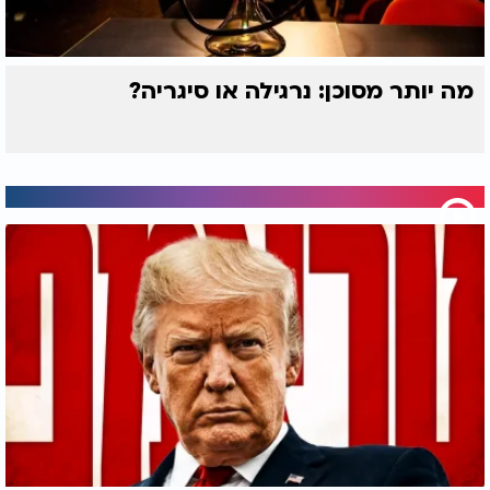
מיקרוסקופיים שמאפשרים את מעבר החמצן לדם - מה
שמוביל לקוצר נשימה, חוסר חמצן, תפקוד ירוד ולבסוף
גם אשפוזים תכופים ואף מוות.
מה יותר מסוכן: נרגילה או סיגריה?
ד"ר דותן מדגיש כי החמרות פתאומיות - שנגרמות
פעמים רבות בעקבות זיהום, שינוי מזג האוויר או חשיפה
לחומרים מגרים - עלולות להיות מסכנות חיים. ככל
שתדירות ההחמרות עולה, כך פוחתים סיכויי ההישרדות.
הצעד הבא: לאבחן מוקדם, לטפל נכון
החדשות הטובות: ניתן כיום לאבחן את המחלה בשלבים
מוקדמים, ולטפל בה באמצעות תרופות מתקדמות -
כולל טיפולים ביולוגיים שיכולים להפחית את תדירות
ההחמרות ולשפר את איכות החיים.
אבל כדי שזה יקרה - צריך לשנות את השיח.
יותר מודעות, פחות הדחקה.
יותר פיקוח על הסיגריות האלקטרוניות, פחות שיווק
מפתה לבני נוער.
והבנה ברורה: גם מה שנראה "אלטרנטיבי", עלול להרוס