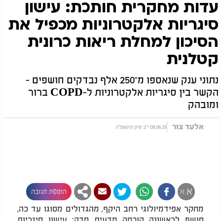
עדות מחקרית חותכת: עישון
סיגריות אלקטרוניות מכפיל את
הסיכון למחלת ריאות כרונית
קטלנית
נתוני ענק שנאספו מ־250 אלף נבדקים חושפים -
הקשר בין סיגריות אלקטרוניות ל-COPD ברור
ומובהק
אלעד צור
08.06.25 י"ב סיון התשפ"ה
א
א
הוספת תגובה
מחקר אפידמיולוגי רחב היקף, מהגדולים מסוגו עד כה,
חושף לראשונה הוכחה מדעית חדה: עישון סיגריות