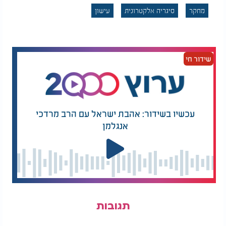
שלא עישנו מעולם. בעוד שכל סוגי העישון הרגיל זוהו
מחקר
סיגריה אלקטרונית
עישון
עם עלייה בסיכון לסוכרת, יתר לחץ דם ומחלות לב, רק
סיגריות אלקטרוניות נמצאו כבעלות השפעה ישירה
כמעט אך ורק על הסיכון ל־COPD - עם עליה של פי
2.3 לעומת אלו שלא עישנו כלל.
שידור חי
ד"ר דותן מסביר:
"בעבר חשדנו שהרכיבים
שבסיגריות האלקטרוניות
עכשיו בשידור: אהבת ישראל עם הרב מרדכי
אנגלמן
מסוכנים, אך עכשיו אנחנו
יודעים. חלק מהחומרים
במכשירים הללו אינם מפוקחים
כלל. כל יצרן מוסיף תערובות
שונות, והריאות הן הראשונות
לשלם את המחיר".
תגובות