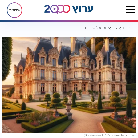
שידור חי
דף הבית
יהדות
יותר מכל ארמון: הפאר האמיתי נמצא בבית הכנסת
(צילום: Shutterstock AI/shutterstock)