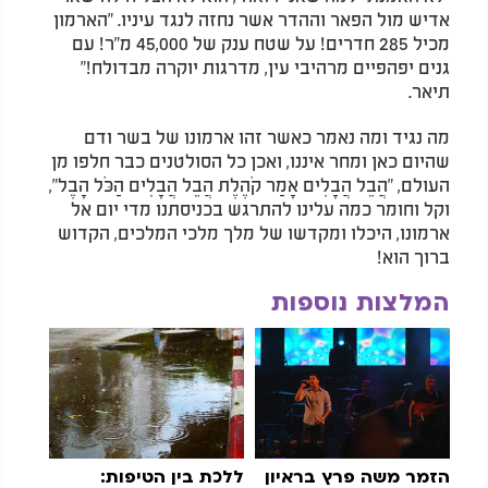
אדיש מול הפאר וההדר אשר נחזה לנגד עיניו. "הארמון
מכיל 285 חדרים! על שטח ענק של 45,000 מ"ר! עם
גנים יפהפיים מרהיבי עין, מדרגות יוקרה מבדולח!"
תיאר.
מה נגיד ומה נאמר כאשר זהו ארמונו של בשר ודם
שהיום כאן ומחר איננו, ואכן כל הסולטנים כבר חלפו מן
העולם, "הֲבֵל הֲבָלִים אָמַר קֹהֶלֶת הֲבֵל הֲבָלִים הַכֹּל הָבֶל",
וקל וחומר כמה עלינו להתרגש בכניסתנו מדי יום אל
ארמונו, היכלו ומקדשו של מלך מלכי המלכים, הקדוש
ברוך הוא!
המלצות נוספות
הזמר משה פרץ בראיון
ללכת בין הטיפות: