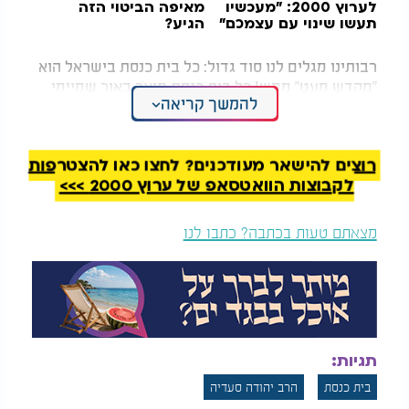
לערוץ 2000: "מעכשיו
מאיפה הביטוי הזה
תעשו שינוי עם עצמכם"
הגיע?
רבותינו מגלים לנו סוד גדול: כל בית כנסת בישראל הוא
"מקדש מעט" ממש! כל בית כנסת מואר באור שמיימי
להמשך קריאה
שאין כמותו בעולמנו הגשמי, אור ה' יתברך, נוצץ מעל
ראשי עם קודש וחופף על קירות בית הכנסת. כותב
ה"ראשית חכמה" שאף שאנו לא רואים את האור הזה
רוצים להישאר מעודכנים? לחצו כאן להצטרפות
בעינינו הגשמיות - הרי שעלינו להאמין שהוא קיים
לקבוצות הוואטסאפ של ערוץ 2000 >>>
באמונה שלמה!
במקביל עלינו לעשות כל שביכולתנו כדי לפאר את בית
מצאתם טעות בכתבה? כתבו לנו
הכנסת. כמובא בזוהר הקדוש, שאת בית הכנסת צריך
לבנות ביופי רב ולתקנו בכל התיקונים. וכותב רבנו בחיי
שאפילו לקבוע מסמר לצורך בית הכנסת ותיקונו - "הרי
זו זכות גדולה"!
תגיות:
בית כנסת
הרב יהודה סעדיה