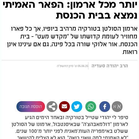
יותר מכל ארמון: הפאר האמיתי
נמצא בבית הכנסת
ארמון הסולטן בטורקיה מרהיב ביופיו, אך כל פארו
מחוויר לעומת קדושתו של "מקדש מעט" - בית
הכנסת. אור אלוקי שורה בכל פינה, גם אם עינינו אינן
רואות
הרב יהודה סעדיה
05.06.25 ט' סיון התשפ"ה
א
א
הוספת תגובה
סיפר לי יהודי שטייל בטורקיה ובאחד הימים הגיע
לארמון "דולמאבהצ'ה" שבאיסנטבול, ארמונו של הסולטן
ששלט באימפריה העות'מאנית לפני יותר מ־100 שנים.
"לא האמנתי למה שאני רואה", הוא לא הצליח להישאר