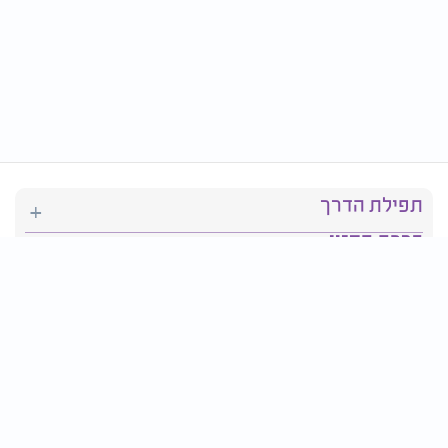
תפילת הדרך
ברכת המזון
יהדות
סידור תפילה
בריאות
חגים ומועדים