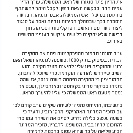
את הדיון פתח סנגורו של ראש הממשלה, עורך הדין
עמית חדד, בבקשה יוצאת דופן: לקבל היתר להשתתף
בחתונת בנו של ראש הממשלה, אבנר נתניהו. הבקשה
הוסברה בכך שבמהלך חקירות נגדיות נאסר על סנגור
ליצור קשר עם הנאשם. הפרקליטות הסכימה, תוך
דרישה שלא יתקיים כל שיח או קשר בענייני המשפט
באירוע.
עו"ד יהונתן תדמור מהפרקליטות פתח את החקירה
הנגדית בעיסוק בתיק 1000, כשפנה לנתניהו ושאל האם
נכון שהחוקרים פנו אליו לתיאום מועד חקירה, והוא
השיב שיידרש להודעה מוקדמת כדי שיוכל להתכונן.
תדמור ציין כי החקירה נפתחה בשנת 2017, אז שהה
נתניהו בביקור מדיני בקזחסטן ובאזרבייג'ן, ושגם אז
נמסר מטעם ראש הממשלה כי עליו להיערך מראש.
בתשובתו, התייחס נתניהו לשיחה שקיים ערב קודם לכן
עם מזכיר המדינה האמריקני, מרקו רוביו, והעיד כי
בשעה 23:00 בלילה נדרש לסיים את השיחה עמו כדי
להתכונן לדיון בבית המשפט. לדבריו, מזכיר המדינה
הביע פליאה על כך שהוא עסוק בהכנות לחקירה