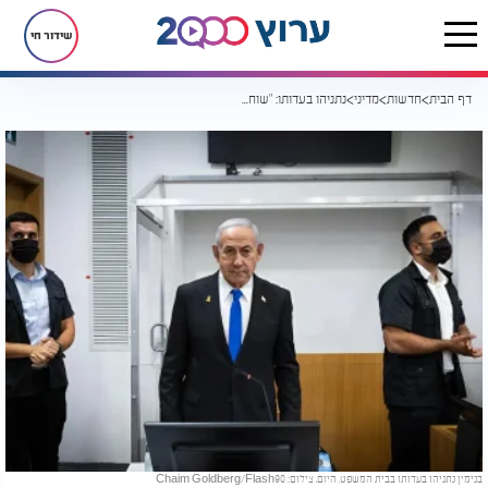
שידור חי
דף הבית
חדשות
מדיני
נתניהו בעדותו: "שוחחתי עם מזכיר המדינה - הוא לא האמין שאני מתכונן לחקירה"
בנימין נתניהו בעדותו בבית המשפט, היום. צילום: Chaim Goldberg/Flash90