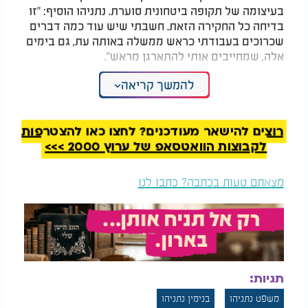
בעיצומה של תקופה ביטחונית סוערת. נתניהו הוסיף: "זו
בדיחה כל החקירה הזאת. חשבתי שיש עוד כמה דברים
שכרוכים בעבודתי כראש ממשלה באותה עת, גם בימים
אלה, שמחייבים אותי להתארגן מראש".
המלצות נוספות
להמשך קריאה
רוצים להישאר מעודכנים? לחצו כאן להצטרפות
לקבוצות הוואטסאפ של ערוץ 2000 >>>
מצאתם טעות בכתבה? כתבו לנו
אחרי דיונים סוערים:
מצרים וקטר מנסות
הוועדה אישרה את
להציל את העסקה;
מינויו של זיני לראש
ממשל טראמפ שוב
השב"כ
מאיים
בשלב מסוים, כאשר המשיך עו"ד תדמור להציג שאלות,
התערב סנגורו של נתניהו ואמר: "תעצור, אני מתנגד. איך
תגיות:
אפשר שלא לתאם איתו את החקירה מראש? זו הטעיה -
מציגים מציאות שבה אפשר לחקור אותו בלי לתאם
משפט נתניהו
בנימין נתניהו