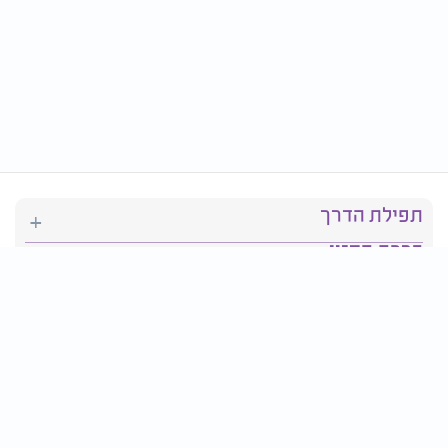
תפילת הדרך
ברכת המזון
יהדות
סידור תפילה
בריאות
חגים ומועדים