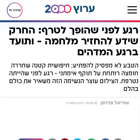
שידור חי
רגע לפני שהופך לטרף: החרק
דף הבית
רץ בוואטסאפ
רגע לפני שהופך לטרף: החרק שידע להחזיר מלחמה - ותועד ברגע המדהים
שידע להחזיר מלחמה - ותועד
ברגע המדהים
הטבע לא מפסיק להפתיע: חיפושית קטנה שחררה
חומצה רותחת על תוקף אימתני - רגע לפני שהייתה
נטרפת. הצילום עוצר הנשימה הזה משאיר את כולם
בהלם
אוריאל פדרמן
30.05.25 ג' סיון התשפ"ה