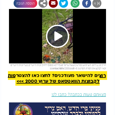
א
א
הוספת תגובה
Play
להמשך קריאה
חרקים. (צילום: השימוש בסרטון נעשה על פי סעיף 27א בכפוף לחוק זכות היוצרים. בעל זכות היוצרים
Video
זכאי לבקש את הסרת הסרטון מ-
contact@tv2000.co.il
)
רוצים להישאר מעודכנים? לחצו כאן להצטרפות
לקבוצות הוואטסאפ של ערוץ 2000 >>>
מצאתם טעות בכתבה? כתבו לנו