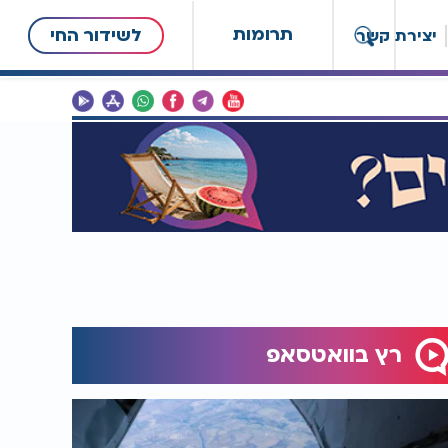
תרומות
לשידור החי
יצירת קשר
רץ בוואטסאפ