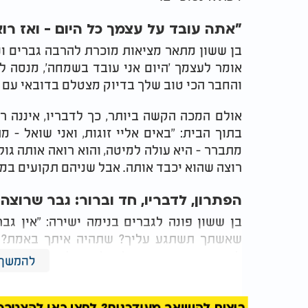
"אתה עובד על עצמך כל היום - ואז רו
בן ששון מתאר מציאות מוכרת להרבה גברים ונ
אומר לעצמך 'היום אני עובד בשמחה', מנסה ל
והחבר הכי טוב שלך בדיוק מצטלם בדובאי עם ק
אולם המכה הקשה ביותר, כך לדבריו, איננה 
בתוך הבית: "באים אליי זוגות, ואני שואל -
מתברר - היא עולה למיטה, והוא רואה אותה גול
רוצה שהוא יכבד אותה. אבל שניהם תקועים במס
הפתרון, לדבריו, חד וברור: גבר שרוצ
בן ששון פונה לגברים בנימה ישירה: "אין ג
שאשתך תשתגע עליך? שתהיה איתך באמת? ת
לדבריו, גם רווקים יכולים לזכות לישועות גדו
להמשך 
אפילו לצאת לשידוך - האישה תבוא אליך", הוא
השמיים פותחים לו שערים.
רוצים להישאר מעודכנים? לחצו כאן להצטרפות ל