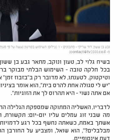
Video
מ-
contact@tv2000.co.il
)
בשיח גלוי לב, טעון ונוקב, מתאר גבע בן שש
בכל חלקה טובה - השימוש הבלתי מבוקר ברש
וטיקטוק. לטענתו, לא מדובר רק ב"בזבוז זמן" 
"יש לי סגולה אחת להרס בית", הוא אומר בציניו
אם אתה נשוי - היא תהרוס לך את הזוגיות".
לדבריו, האשליה המתוקה שמספקת הגלילה התמי
מה שבני זוג עמלים עליו יום-יום: תקשורת, 
אשתך באמת, כשאתה נחשף בכל רגע לדמויות של
מבלבלים?", הוא שואל, ומצביע על החורבן ה
דעת אינסופיים.