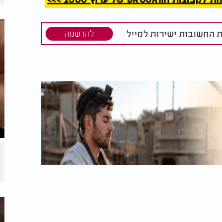
 לרשתות, ולכן מציע: "אם אתה כבר נמצא שם -
 תראה את הרב יגאל כהן, הרב זמיר כהן, הרב
ת החשובות ישירות למייל
שניר גואטה - אנשים מדהימים. אפילו ערוץ 2000 - יש שם כל כך הרבה תוכן טוב. תעלה בעצמך
להרשמה
 נתן גם את הכלים של הטכנולוגיה - אבל זו
שה, לא לתאווה. זה בידיים שלך".