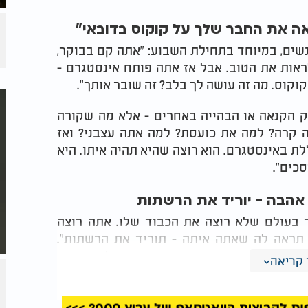
אה את החבר שלך על קוקוס בדובאי"
שים, במיוחד בתחילת השבוע: "אתה קם בבוקר,
ראות את הטוב. אבל אז אתה פותח אינסטגרם -
וקוס. מה זה עושה לך בלב? זה שובר אותך".
רק הקנאה או הבהייה באחרים - אלא מה שקורה
 מה קרה? למה את כועסת? למה אתה עצבני? ואז
לת באינסטגרם. הוא רוצה שהיא תהיה איתו. היא
כים".
ה אהבה - יוריד את הרשתות
בר בעולם שלא רוצה את הכבוד שלו. אתה רוצה
ראה לה שאתה איתה - תוריד את הרשתות".
לות אם רק יניחו את הסמארטפון בצד: "לא תצטרך
קריאה
 טוען, מתוך אמונה שמי ששומר על עיניים ולב,
קבוצות הוואטסאפ של ערוץ 2000 >>>