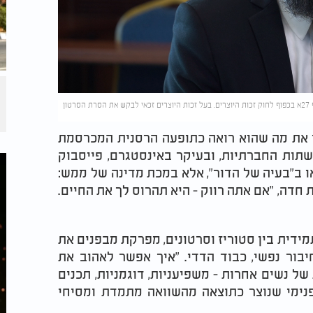
גבע בן ששון. דוד שריקי - מתכונים - 1 (צילום: השימוש בסרטון נעשה על פי סעיף 27א בכפוף לחוק זכות היוצרים. בעל זכות היוצרים זכאי לבקש את הסרת הסרטון
ון את מה שהוא רואה כתופעה הרסנית המכרסמת
תות החברתיות, ובעיקר באינסטגרם, פייסבוק
או ב"בעיה של הדור", אלא במכת מדינה של ממש:
ת חדה, "אם אתה רווק - היא תהרוס לך את החיים.
דית בין סטוריז וסרטונים, מפרקת מבפנים את
חיבור נפשי, כבוד הדדי. "איך אפשר לאהוב את
 נשים אחרות - משפיעניות, דוגמניות, תכנים
פנימי שנוצר כתוצאה מהשוואה מתמדת ומסיחי