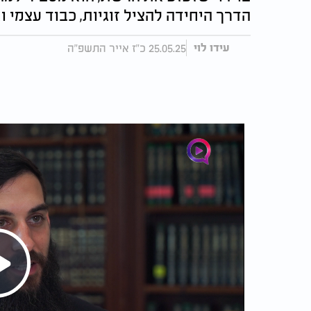
הדרך היחידה להציל זוגיות, כבוד עצמי 
25.05.25 כ"ז אייר התשפ"ה
עידו לוי
Play