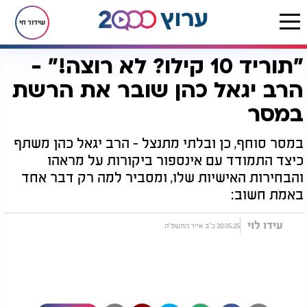
שידור חי
"תוריד 10 קילו? לא רוצה!" -
דף הבית
יהדות
"תוריד 10 קילו? לא רוצה!" - הרב יגאל כהן שובר את הרשת במסר
הרב יגאל כהן שובר את הרשת
במסר
במסר סוחף, כן ובלתי מתנצל - הרב יגאל כהן משתף
כיצד התמודד עם אינספור ביקורות על מראהו
והבחירות האישיות שלו, ומסביר למה רק דבר אחד
באמת חשוב:
עידו לוי
20.05.25 כ"ב אייר התשפ"ה