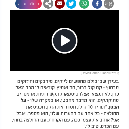
א
א
הוספת תגובה
Play
(צילום:David Cohen/Flash90)
Video
בעידן שבו כולם מחפשים לייקים, פידבקים וחיזוקים
מבחוץ - קם קול ברור, חד ואמיץ. קוראים לו הרב יגאל
כהן. לא תמצאו אצלו סיסמאות תקשורתיות או מסרים
מתוקתקים. הוא מדבר מהבטן. או במקרה שלו -
על
"תוריד 10 קילו, תסדר את הזקן, תכניס את
הבטן.
החולצה - כל אחד עם ההערות שלו", הוא מספר. "אבל
אני? אוהב את עצמי ככה. עם הקרחת, עם החולצה בחוץ,
עם הכרס. טוב לי."