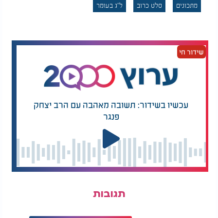
מתכונים
סלט כרוב
ל"ג בעומר
מוסיפים את הפטרוזיליה והנענע הקצוצה.
מערבבים בצנצנת או קערית קטנה את כל חומרי הרוטב
- טועמים ומכוונים חמיצות/מתיקות לפי הטעם.
שידור חי
יוצקים את הרוטב על הסלט, מערבבים בעדינות בידיים
או בכף עץ.
רגע לפני ההגשה - מפזרים מעל שומשום ואגוזים
עכשיו בשידור: תשובה מאהבה עם הרב יצחק
לקראנץ' מרענן.
פנגר
תגובות