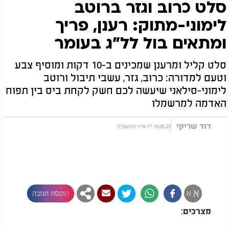
סלט כרוב וגזר ברוטב
לימוני-מתוק: רענן, פריך
ומתאים בול לל"ג בעומר
סלט קליל ומרענן שמכינים ב-10 דקות ומוסיף צבע
וטעם למדורה: כרוב, גזר, עשבי תיבול ורוטב
לימוני-סילאני שיעשה לכם חשק לקחת ביס בין תפוח
האדמה למרשמלו
דוד שריקי
15.05.25 י"ז אייר התשפ"ה
א
א
הוספת תגובה
מצרכים: