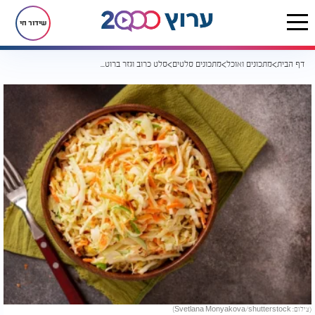
שידור חי
דף הבית
מתכונים ואוכל
מתכונים סלטים
סלט כרוב וגזר ברוטב לימוני-מתוק: רענן, פריך ומתאים בול לל"ג בעומר
(צילום: Svetlana Monyakova/shutterstock)