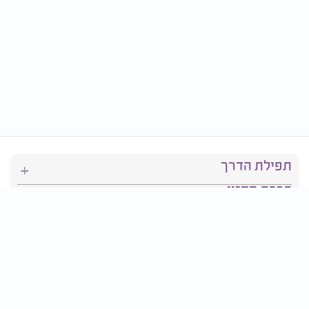
תפילת הדרך
ברכת המזון
יהדות
סידור תפילה
בריאות
חגים ומועדים