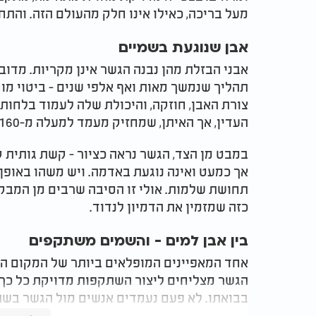
מעל בריכה, כאילו אינו חלק מהעולם הזה. והת
אבן שנוגעת בשמיים
אבני הבזלת מהן נבנה הגשר אינן מקריות. מד
תהליך שנמשך מאות ואף אלפי שנים - ביטוי מו
צורת האבן, חוזקה, והיכולת שלה לעמוד בלחות,
העדין, אך האיתן, שמחזיק מעמד למעלה מ-160 שנה.
במבט מן הצד, הגשר נראה כציור - קשת גותית
אך כמעט ואינה נוגעת באדמה. ויש משהו באופן
תחושת שלמות. אולי זו הסיבה שרבים מן המבק
כזה שמזמין את הדמיון לנדוד.
בין אבן למים - והשמים משתקפים
אחד המאפיינים המופלאים ביותר של המקום הו
הגשר מצליחים ליצור השתקפות מדויקת כל כך,
בבואתו. לא פעם נעמדים אנשים מול הגשר בשתי
משהו שמעבר.