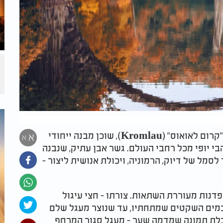
אי שם בגרמניה המזרחית, בלב הפארק הלאומי "קרום לאואוס" (Kromlau), שוכן מבנה ייחודי
א
א
בי יופי מכל רחבי העולם. גשר אבן עתיק, שנבנה
 הפך לסמל של דיוק, הרמוניה, ויכולת אנושית ליצור -
דנות מעוררת השתאות. צורתו - חצי עיגול
מים השקטים שמתחתיו, עד שנוצר מעגל שלם
בלת תמונה שמדמה שער - מעגל סגור המרחף