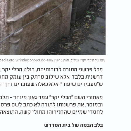
ציונו של ה"כלי יקר". (צילום: מאת Yair Haklai - Own work, CC BY-SA 4.0, https://commons.wikimedia.org/w/index.php?curid=109321610)
מכל פרשני התורה לדורותיהם, בולט הכלי יקר ב
דרשנית בלבד, אלא שילוב מרתק בין עומק מחש
ש"מעבירים שיעור", אלא כאלה שעוברים דרך ה
מאחורי השם "הכלי יקר" עמד גאון מיוחד - תלמ
ובמוסר. את פרשנותו לתורה לא כתב לשם פרסום
לחסדי שמיים שהחזירוהו מחולי קשה. התוצאה: 
בלב הבמה של בית המדרש