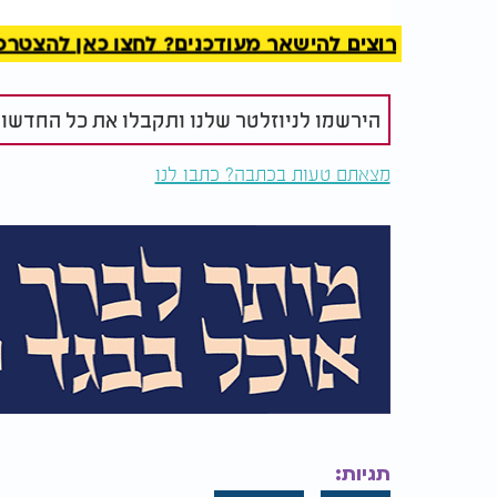
רוצים להישאר מעודכנים? לחצו כאן להצטרפות ל
לא רק לימוד - מסר
מי שלומד את פירושיו מגלה שהכלי יקר לא התכ
הירשמו לניוזלטר שלנו ותקבלו את כל החדשו
הקורא להבנה עמוקה של רצון ה', לא רק במובן ה
המידות. הוא כותב מתוך חרדה לקיום ישראל, 
מצאתם טעות בכתבה? כתבו לנו
התורה לא תישאר בשמים - אלא תיכנס ללבו של 
במהלך השנים, נעשו דבריו חלק בלתי נפרד מתכ
הדרשות המרכזיות בבתי הכנסת. גם רבנים גדול
כיסוד מוסרי בדברי חיזוק לציבור. חכמתו, צחות 
תוקף נצחי
.
מורשת נמשכת
על מצבתו של הכלי יקר נכתב "דרשן מפורסם בכ
דרש; הוא חיבר את התורה לאדם הפשוט, לחיים 
תגיות:
- יקר - בעבודת ה
'.