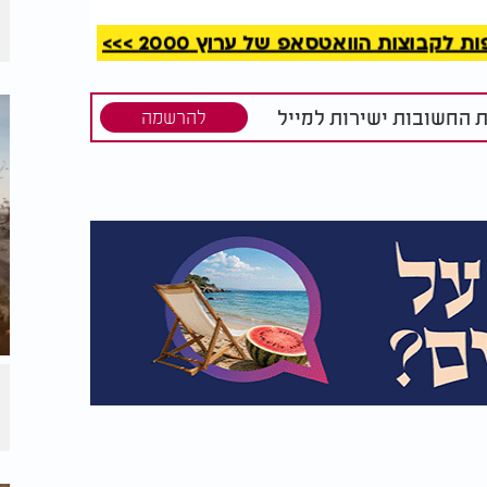
קבוצות הוואטסאפ של ערוץ 2000 >>>
וון לפרש לשם פרשנות. הוא רצה להוביל את
ת החשובות ישירות למייל
להרשמה
הלכתי, אלא גם בהנהגה, באמונה, בתיקון
מתוך אהבה עמוקה לתורה, ומתוך תקווה שחכמת
כל יהודי
.
ניות הלימוד, החל משיעורים כלליים ועד
ים וידועים מביאים מדבריו, ומשתמשים בהם
לשונו, ובעיקר - עומק כוונתו, מעניקים לדבריו
ל תפוצות ישראל" - ולא במקרה. הוא לא רק
עצמם, לעולם הזה. לא כרעיון מופשט אלא ככלי