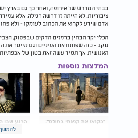
בבתי המדרש של אירופה, ואחר כך גם בארץ יש
ציבוריות. לא הייתה זו דרשה רגילה, אלא עמידה
אדם שידע לקרוא את הכתוב לעומקו - ולא פחו
הכלי יקר הבחין ברמזים הדקים שבפסוק, הצבי
נוקב - כזה שפותח את העיניים וגם מייסר את ה
האנושית, אך תמיד עשה זאת בטון של אכפתיות,
המלצות נוספות
"בקנאו את קנאתי בתוכם":
הרגע שבו ה
דרכו המיוחדת של הרב
יוסף ויתר על
להמשך 
הירושלמי
לארץ ישראל