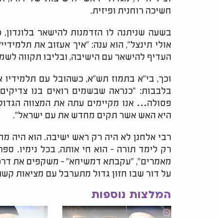
חשיכה רוחנית ופיזית.
בשעה שניתנה לו הזדמנות להישאר בלונדון, כ
אולי תינצל", הוא ענה: "איך אעזוב את תלמידי
העדיף להישאר עם הישיבה, ובליבו תקווה לשמו
וכך, בי"א בתמוז תש"א, כשהובל עם תלמידיו 
בלבבות: "כנראה שבשמים רואים בנו צדיקי
פסולה… אנו מקיימים עתה את המצווה הגדול
היא האש אשר תקים מחדש את עם ישראל".
רבי אלחנן לא היה רק ראש ישיבה. הוא היה מח
רק לימד תורה - הוא חי אותה, בכל נימיו. ספר
מאמרים", "עקבתא דמשיחא" - משקפים את דרכו
על דור שבו חזון גדול מתערבל עם מציאות קשה
המלצות נוספות