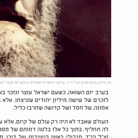
רבי אלחנן בונים וסרמן זצ"ל הי"ד. (צילום: וויקיפדיה האנגלית; שימוש לפי סעיף 27א)
בערב יום השואה, כשעם ישראל עוצר ונזכר בא
לזכרם של שישה מיליון יהודים שנרצחו, אלא ג
אמונה, של חסד ושל קדושה שחרבו כליל.
העולם שאבד לא היה רק עולם של קיום, אלא עו
לה תחליף. בתוך כל אלו בלטה דמותם של מספר 
זצ"ל הי"ד, מגדולי ראשי הישיבות של דורו, 