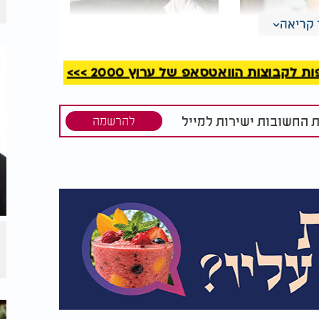
קריאה
קבוצות הוואטסאפ של ערוץ 2000 >>>
ת ממרן שר
לא כסף ולא מזל: הסוד
יים קנייבסקי
היהודי להצלחה בחיים
מתחיל בבוקר
ת החשובות ישירות למייל
להרשמה
יות שבמודרנה, מהתבוללות. את עליית הנאציזם
ו של דבר, מתוך התופת - תבוא גאולה.
חורי המספרים עמדו נשמות, משפחות, דורות של
ם את תלמידיו, את הרוח שהוביל, את בית המדרש
דויק של מסורת התורה מבריסק וראדין ועד
ל אחד ספר שלא נכתב, שיעור שלא נמסר, שושלת