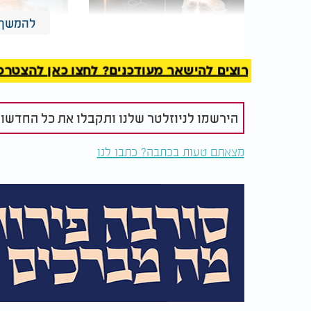
להמשך 
רוצים להישאר מעודכנים? לחצו כאן להצטרפות ל
בעקבות המצב: הרב יצחק
עצות וסגולו
יוסף בקריאה למוסדות
התורה רבי ח
החינוך
לחודש אלול
הירשמו לניוזלטר שלנו ותקבלו את כל החדשו
מצאתם טעות בכתבה? כתבו לנו
הוא התריע מפני אובדן הזהות, מהסכנות הרוחנ
ראה כעונש על התרחקות מהשורש, והאמין שבסופ
המספרים קשים לעיכול. שישה מיליון. אבל מא
חכמה. איבדנו את רבי אלחנן - אך יחד איתו, ג
שהקים, את החלום הגדול של המשך טהור ומ
ברנוביץ'.
ולא רק אותו - רבים כמותו. כל אחד עולם. כ
שלא המשיכה.