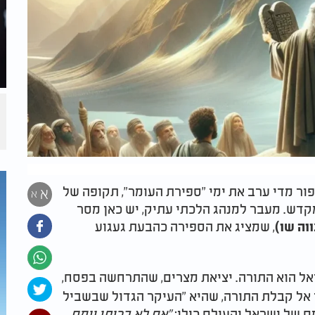
ר מדי ערב את ימי "ספירת העומר", תקופה של
א
א
קדש. מעבר למנהג הלכתי עתיק, יש כאן מסר
, שמציג את הספירה כהבעת געגוע
וה שו)
אל הוא התורה. יציאת מצרים, שהתרחשה בפסח,
 אל קבלת התורה, שהיא "העיקר הגדול שבשביל
מם של ישראל והעולם כולו:
"אם לא בריתי יומם