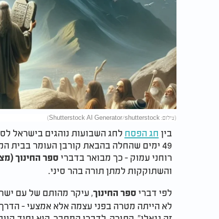
(צילום: Shutterstock AI Generator/shutterstock)
בין
חג הפסח
לחג השבועות נוהגים בישראל לספו
49 ימים שהחלה בהבאת קורבן העומר בבית המ
רוחני עמוק - כך מבואר בדברי
ספר החינוך (מצו
והשתוקקות למתן תורה בהר סיני.
לפי דברי
, עיקר מהותם של עם ישר
ספר החינוך
לא הייתה מטרה בפני עצמה אלא אמצעי - הדרך
זה נגאלו". התורה, לדברי המחבר, היא יסוד קיו