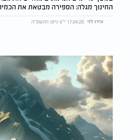
החינוך מגלה: הספירה מבטאת את הכמי
17.04.25 י"ט ניסן התשפ"ה
עידו לוי