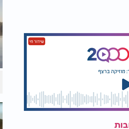
שידור חי
: מוזיקה ברצף
בות