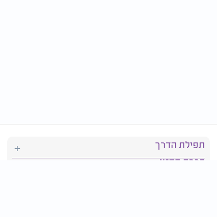
תפילת הדרך
ברכת המזון
יהדות
סידור תפילה
בריאות