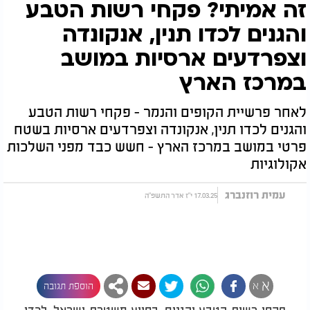
זה אמיתי? פקחי רשות הטבע
והגנים לכדו תנין, אנקונדה
וצפרדעים ארסיות במושב
במרכז הארץ
לאחר פרשיית הקופים והנמר - פקחי רשות הטבע
והגנים לכדו תנין, אנקונדה וצפרדעים ארסיות בשטח
פרטי במושב במרכז הארץ - חשש כבד מפני השלכות
אקולוגיות
עמית רוזנברג
17.03.25 י"ז אדר התשפ"ה
א
א
הוספת תגובה
פקחי רשות הטבע והגנים, בסיוע משטרת ישראל, לכדו