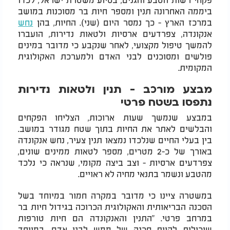
ביממה האחרונה תנין ומספר חיות בר מסוכנות במושב
במרכז הארץ - כך נמסר היום (שני). החיות, בהן
נחש
אנקונדה, צפרדעים ארסיות ולטאות נדירות, הועברו
להמשך טיפול מקצועי, לאחר שנקבע כי מדובר במינים
פולשים ומסוכנים לבני האדם ולמערכת האקולוגית
המקומית.
מבצע מורכב - תנין ולטאות נדירות
נתפסו בשטח פרטי
במבצע שנמשך שעות ארוכות, הצליחו הפקחים
והבלשים לאתר את החיות בתוך שטח מגודר במושב.
בין בעלי החיים שנלכדו נמצאו תנין צעיר, נחש אנקונדה
באורך של כ-2 מטרים, מספר לטאות ממינים שונים,
צפרדעים ארסיות - וצב ביצה מקומי, שנראה כי נלכד
מהטבע ונשמר בתנאי מחיה לא ראויים.
במשטרה ציינו כי מדובר במקרה חמור במיוחד בשל
הסכנה הבריאותית והאקולוגית הכרוכה בגידול חיות בר
במרחב פרטי. "התנין והאנקונדה הם חיות טורפות
שיכולות להוות סכנה של ממש לבני אדם, במיוחד