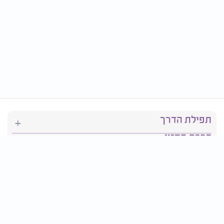
תפילת הדרך
ברכת המזון
יהדות
סידור תפילה
בריאות
חגים ומועדים