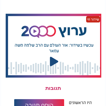
מביא ספר פניני חיים את ספר באר מיים חיים בשער
הלאווין, בלאווין ט"ז: "ויזהר האדם מן החנופה שכן
עונשה מרובה, כמו שאמרו: ארבע כיתות אין מקבלים
שידור חי
פני השכינה - ואחת מהם כת חנפים". וכמו שדיברנו על
זה בעבר, שבעצם האדם שמדבר לשון הרע יש בו מין
המתחנף כי הוא רוצה שיאהבו אותו.
עכשיו בשידור: אור העולם עם הרב שלמה משה
עמאר
תגובות
היו הראשונים
הוסף תגובה