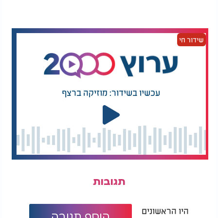
החשש הגובר בישראל ובמערב
בשבועות האחרונים, איראן הגבירה את הכוננות
הביטחונית שלה סביב מתקני הגרעין ומערכות הטילים
שידור חי
המרכזיות שלה. גורמים במודיעין המערבי מעריכים כי
הרפובליקה האסלאמית פועלת על פי תרחיש בו ישראל
וארצות הברית עשויות לנקוט בפעולה צבאית נגדה,
בעקבות המשך פיתוח תוכנית הגרעין האיראנית.
במסגרת ההיערכות, הוצבו סוללות הגנה אווירית נוספות
עכשיו בשידור: מוזיקה ברצף
במוקדים אסטרטגיים ברחבי המדינה, מתוך מטרה
לשפר את יכולת ההתמודדות עם תקיפות אוויריות
אפשריות.
עדות מתוך איראן
גורם בכיר במשרד ההגנה האיראני, שביקש להישאר
בעילום שם, התייחס בדבריו לרויטרס לביקורי המומחים
הרוסים ואישר כי "במהלך השנה האחרונה נערכו מספר
תגובות
ביקורים של מומחים רוסים באתרים שונים לייצור טילים
באיראן, כולל במתקנים תת-קרקעיים סודיים. חלק
היו הראשונים
מהביקורים התקיימו בספטמבר האחרון". לדברי הגורם,
הוסף תגובה