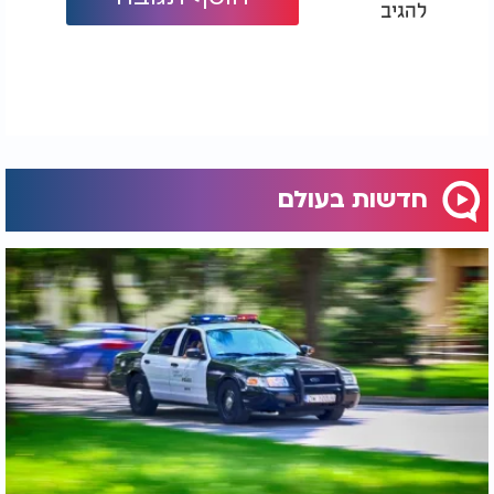
להגיב
שיתוף הפעולה בין איראן לרוסיה מתרחב, וביקורים
נוספים עשויים להתקיים בעתיד הקרוב.
ברית אסטרטגית מתהדקת
יחסי איראן-רוסיה התחזקו משמעותית בשנים
האחרונות, במיוחד מאז הפלישה הרוסית לאוקראינה
בשנת 2022. שתי המדינות משתפות פעולה בתחומים
רבים, כולל אספקת נשק, פיתוח טכנולוגיות צבאיות
חדשות בעולם
והעברת ידע בין מומחים. עבור רוסיה, הסיוע לאיראן
מעניק לה השפעה גוברת במזרח התיכון, בעוד שאיראן
נהנית מגישה לטכנולוגיות מתקדמות וייעוץ אסטרטגי
ממדינה בעלת ניסיון קרבי משמעותי.
סיכום: שינוי במאזן הכוחות?
החשיפה החדשה מעלה שאלות משמעותיות לגבי מאזן
הכוחות האזורי וההשפעה הרוסית במזרח התיכון. בעוד
שישראל וארה"ב עוקבות בדאגה אחר ההתפתחויות,
איראן ממשיכה לחזק את מערך ההגנה שלה ולהיערך
לכל תרחיש אפשרי. האם הקשרים הצבאיים ההדוקים
בין טהרן למוסקבה יובילו להסלמה נוספת? הזמן יגיד,