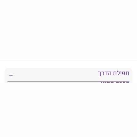
תפילת הדרך
ברכת המזון
יהדות
סידור תפילה
בריאות
חגים ומועדים