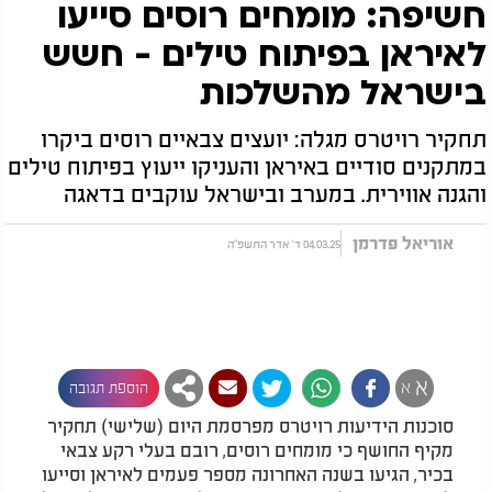
חשיפה: מומחים רוסים סייעו
לאיראן בפיתוח טילים - חשש
בישראל מהשלכות
תחקיר רויטרס מגלה: יועצים צבאיים רוסים ביקרו
במתקנים סודיים באיראן והעניקו ייעוץ בפיתוח טילים
והגנה אווירית. במערב ובישראל עוקבים בדאגה
אוריאל פדרמן
04.03.25 ד' אדר התשפ"ה
א
א
הוספת תגובה
סוכנות הידיעות רויטרס מפרסמת היום (שלישי) תחקיר
מקיף החושף כי מומחים רוסים, רובם בעלי רקע צבאי
בכיר, הגיעו בשנה האחרונה מספר פעמים לאיראן וסייעו