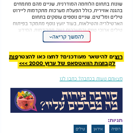
שונות בתחום הלוחמה המודרנית. שניים מהם מתמחים
בהגנה אווירית, כולל הפעלת מערכות מתקדמות ליירוט
טילים ומל"טים. שניים נוספים עוסקים בתחום
הארטילריה והטילאות, בעוד יועץ נוסף מתמקד בפיתוח
טילים ארוכי טווח ובמערכות נשק מתקדמות. המידע
להמשך קריאה
החדש מצביע על כך שהסיוע הרוסי לאיראן אינו מתמקד
רק בהיבטים טכניים אלא כולל גם ייעוץ אסטרטגי
משמעותי לשיפור היכולות ההגנתיות וההתקפיות של
המדינה.
רוצים להישאר מעודכנים? לחצו כאן להצטרפות
לקבוצות הוואטסאפ של ערוץ 2000 >>>
המלצות נוספות
מצאתם טעות בכתבה? כתבו לנו
התפרצות עצומה בהר
וולץ לוקח אחריות,
תגיות:
געש באינדונזיה
טראמפ מתנער:
התגובות לצ'אט הסודי
רוסיה
איראן
טילים
עם העיתונאי נחשפות