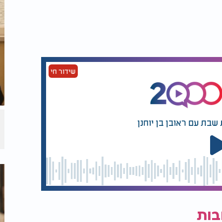
שידור חי
שבת עם ראובן בן יוחנן
בות