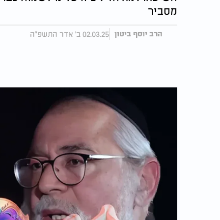
מסביר
02.03.25 ב' אדר התשפ"ה
הרב יוסף ביטון