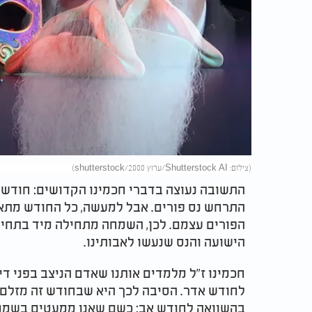
(צילום: Shutterstock AI/ערוץ 2000/shutterstock)
התשובה נעוצה בדברי חכמינו הקדושים: חודש א
התרחש נס פורים. אבל למעשה, כל החודש מתאפי
הפורים עצמם. לכן, השמחה מתחילה מיד בתחי
הישועה והנס שנעשו לאבותינו.
חכמינו ז"ל מלמדים אותנו שאדם הניצב בפני דין,
לחודש אדר. הסיבה לכך היא שבחודש זה מזלם 
בהשוואה לחודש אב: כשם שאנו ממעטים בשמח