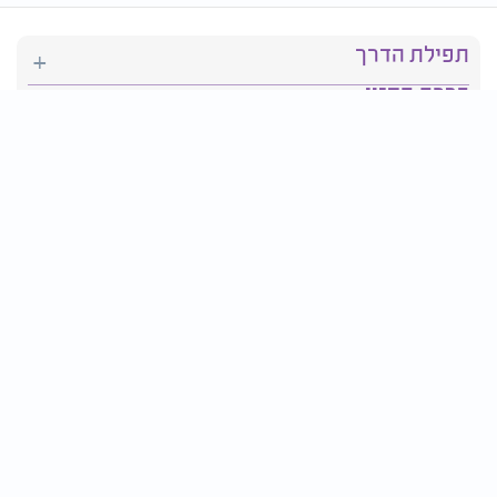
תפילת הדרך
ברכת המזון
יהדות
סידור תפילה
בריאות
חגים ומועדים
פרטים ליצירת קשר:
טלפון : 2610*