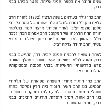
שנים וחיבר את הספר "פניני אליהו", נפטר בביתו בבני
ברק.
הרב כהן נולד בעיראק בשנת תרצ"ג (1932) להוריו הרב
צלאח כהן ז"ל ומרת ג'ורג'יה ע"ה, אחותו של המקובל רבי
סלמן מוצפי זצ"ל. לאחר עלייתו ארצה, למד בתלמוד
תורה תחת הדרכתו של המקובל הרב אפרים הכהן זלכה
זצ"ל. בהמשך למד בישיבת 'פורת יוסף' אצל הרב עזרא
עטיה והרב יהודה צדקה זצ"ל.
לאחר נישואיו לרבנית פנינה לבית דהן, התיישב בבני
ברק ומונה לר"מ בישיבת 'אהל משה'. במהלך השנים
נודע בדרשותיו המאלפות בבתי הכנסת ובפסיקותיו
ההלכתיות כאב"ד.
הרב כהן הותיר אחריו משפחה מפוארת של תלמידי
חכמים: בנו הרב מאיר, מזכיר בית הדין ומלמד בת"ת
שתילי זיתים; בנו הרב שלמה, מלמד ומפקח בירושלים;
בנו הרב אהוד, מנהל מוסדות תורניים מובילים בבני
ברק, וחתניו החשובים.