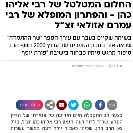
החלום המטלטל של רבי אליהו
כהן - והפתרון המופלא של רבי
עמרם אזולאי זצ"ל
בשיחה שקיים בעבר עם עורך הספר "שר ההתמדה"
שראה אור במכון הספרים של ערוץ 2000 חשף הרב
סיפור מרגש מימיו כבחור בישיבת "פורת יוסף"
עידו לוי
11.02.25 י"ג שבט התשפ"ה
א
א
הוספת תגובה
בצער רב התקבלה היום הידיעה על פטירתו של הדיין
הנודע, שריד לדור דעה, הגאון רבי אליהו כהן זצ"ל, בגיל
92. הרב כהן, שכיהן כאב"ד יורה דעה במשך עשרות