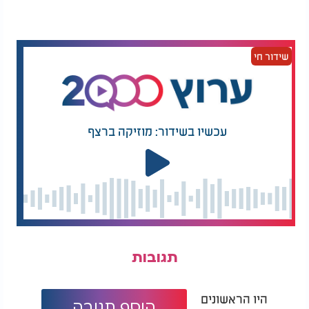
מרן הגר"ד יוסף מחזק
האדמו"ר נשבר בשל
את משפחות החטופים
נפילת ספר התורה -
בדברי אמונה בכותל
והכריז על צום
שידור חי
וכך המעשה כפי שהוא מובא בספר:
רבי עמרם היה לומד עם הגאון הישיש רבי בן־ציון אטון
בהיכל הישיבה, כשבסמיכותם יושבים הגאון רבי אליהו
עכשיו בשידור: מוזיקה ברצף
כהן ועמו שני לומדים נוספים. שלושתם היו לומדים יחד,
ורבי עמרם מאזין מדי פעם ללימודם.
באחד הבקרים היו פניו של רבי אליהו כהן זועפות. ביקש
רבי עמרם אזולאי לדעת את אשר על ליבו ומדוע פניו
אינם כתמול שלשום, אך רבי אליהו סירב בתחילה. רבי
עמרם הפציר בו בחוזקה, עד שסיפר לו רבי אליהו
שבלילה האחרון ראה בחלום את עצמו כשהוא נמצא
בבית כנסת גדול ומפואר - בית הכנסת עדס בירושלים.
תגובות
היה זה ביום שני בשבוע, ובהוצאת ספר התורה פתחו
אותו והיו האותיות מאירות ומזהירות למרחוק.
היו הראשונים
הוסף תגובה