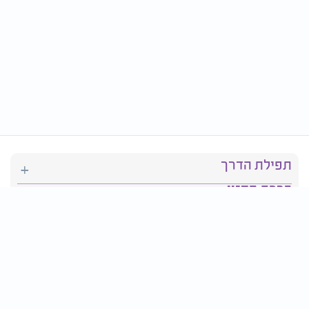
תפילת הדרך
ברכת המזון
יהדות
סידור תפילה
בריאות
חגים ומועדים