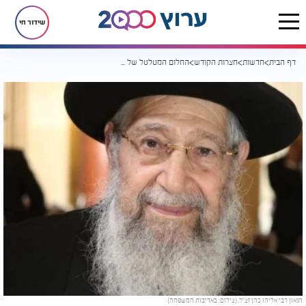
שידור חי
דף הבית
חדשות
חצרות הקודש
החלום המטלטל של רבי אליהו כהן - והפתרון המופלא של רבי עמרם אזולאי זצ"ל
הגאון רבי אליהו כהן זצ"ל. (צילום: באדיבות המשפחה)