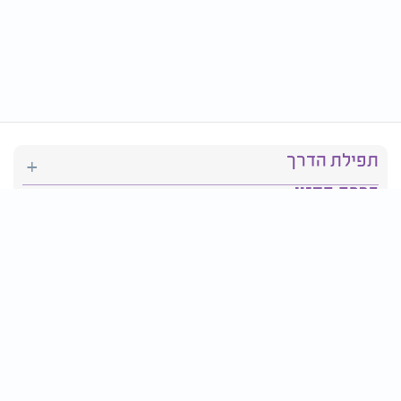
תפילת הדרך
ברכת המזון
יהדות
סידור תפילה
בריאות
חגים ומועדים