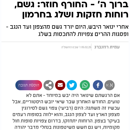
ברוך ה' - החורף חוזר: גשם,
רוחות חזקות ושלג בחרמון
אחרי ינואר היבש, היום יורד גשם מהצפון ועד הנגב -
ופסגות ההרים צפויות להתכסות בשלג
עמית רוזנברג
05.02.25 ז' שבט התשפ"ה
א
א
הוספת תגובה
אם הרגשתם שינואר היה יבש במיוחד - אתם לא
טועים. החודש האחרון שבר שיאי יובש היסטוריים, אבל
עכשיו זה משתנה: היום (רביעי) צפוי גשם לסירוגין
מצפון הארץ ועד לצפון הנגב, והוא ילווה בסופות רעמים
בעיקר בצפון. הרוחות יתחזקו, בדרום צפויות סופות חול
מקומיות, ויש גם חשש משיטפונות בנחלי מדבר יהודה