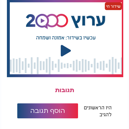
הטמפרטורות הצפויות להיום והלילה:
שידור חי
ירושלים: 8°-17°
תל אביב: 10°-19°
חיפה: 12°-18°
צפת: 8°-15°
טבריה: 13°-20°
עכשיו בשידור: אמונה ושמחה
נצרת: 10°-18°
עפולה: 8°-20°
באר שבע: 7°-19°
אילת: 14°-25°
בקיצור, החורף עושה קאמבק - זה הזמן להוציא את
המעילים ולהתכונן לגשם.
תגובות
היו הראשונים
הוסף תגובה
להגיב