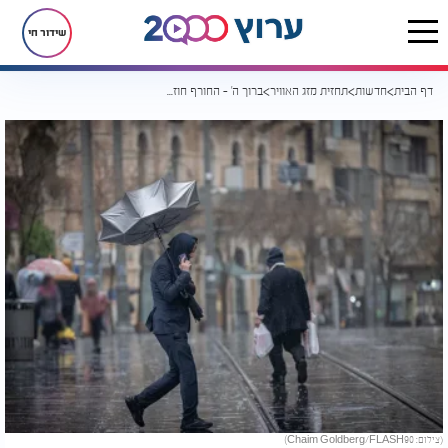
שידור חי
דף הבית
חדשות
תחזית מזג האוויר
ברוך ה' - החורף חוזר: גשם, רוחות חזקות ושלג בחרמון
(צילום: Chaim Goldberg/FLASH90)