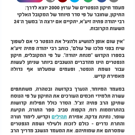
מעמד תיקון הנפטרים של ערוץ 2000 יוצא לדרך:
התיקון, שחובר על פי סדר מיוחד של המקובל האלקי
רבי יהודה פתיה זיע"א, יתקיים אם ירצה ה' במשך ה־24
השעות הקרובות.
"אין שום אופן להושיע ולהציל את הנפטר כי אם לשפוך
שיח בפני מלכו של עולם", כותב רבי יהודה פתיה זיע"א
בספרו הקדוש "מנחת יהודה". על פי המקובלים, תיקון
הנפטרים הינו מהדברים הנשגבים ביותר שניתן לעשות
עבור נשמת הנפטר, ופעמים שמעלתו אף גדולה
מאמירת קדיש.
במעמד המיוחד, הנערך בקדושה ובטהרה, משתתפים
עשרה תלמידי חכמים העורכים את התיקון על פי הנוסח
שתיקן הרב פתיה זצ"ל. הסדר כולל תפילות קדושות
בהתרוממות רוח, הקפות סביב ספר התורה, תקיעת
שופר, נתינת צדקה, אמירת
תהילים
וקדיש, לימוד תורה
והתרת נדרים - כולם לזכות ולעילוי נשמת הנפטרים
שמסרתם את שמותיהם. את המעמד הנשגב מדריך הרב