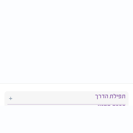
תפילת הדרך
ברכת המזון
יהדות
סידור תפילה