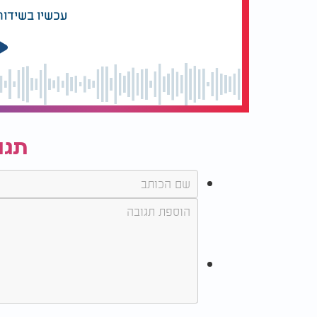
עכשיו בשידור
תגו