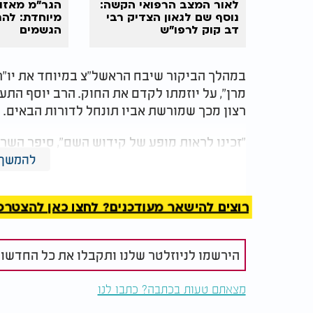
לאור המצב הרפואי הקשה:
הגר"מ מאזו
נוסף שם לגאון הצדיק רבי
מיוחדת: לה
דב קוק לרפו"ש
הגשמים
במהלך הביקור שיבח הראשל"צ במיוחד את יו"ר 
מרן", על יוזמתו לקדם את החוק. הרב יוסף התע
רצון מכך שמורשת אביו תונחל לדורות הבאים.
"זכינו לראות מופע של קידוש השם", סיפר השר
יו"ר ועדת החינוך טייב הוסיף: "הנחלת תורתו ו
להמשך 
בתגובה בירך אותם הרב יוסף בחמימות על היוז
רוצים להישאר מעודכנים? לחצו כאן להצטרפות ל
הירשמו לניוזלטר שלנו ותקבלו את כל החדשו
מצאתם טעות בכתבה? כתבו לנו