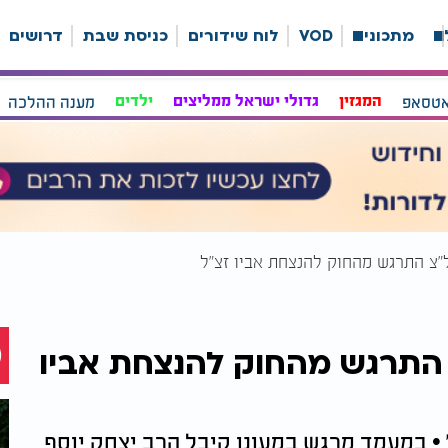
ה
מתכונים
VOD
לוח שידורים
כניסת שבת
דרושים
אטסאפ
המגזין
גדולי ישראל ממליצים
ילדים
מענה ההלכה
"צ התרגש מהחוק להנצחת אביו זצ"ל
התרגש מהחוק להנצחת אביו
 • במעמד מרגש במעונו קיבל הרב יצחק יוסף