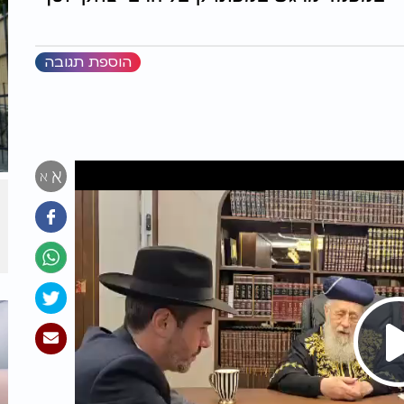
הוספת תגובה
א
א