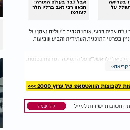
ז בקריאה
אבל כבד בעולם התורה:
תפלל על
הגאון רבי זאב ברלין הלך
לעולמו
ש"ס אריה דרעי, אותו הגדיר כ"שליח נאמן של
ניין בפרטי התוכנית העתידית והביע שביעות
 מלכיאלי לראשל"צ על התמיכה הגורפת בכנסת.
מורשתו של מרן חשובה לעיצוב דור העתיד".
קריאה
מה הברוכה.
קבוצות הוואטסאפ של ערוץ 2000 >>>
ת החשובות ישירות למייל
להרשמה