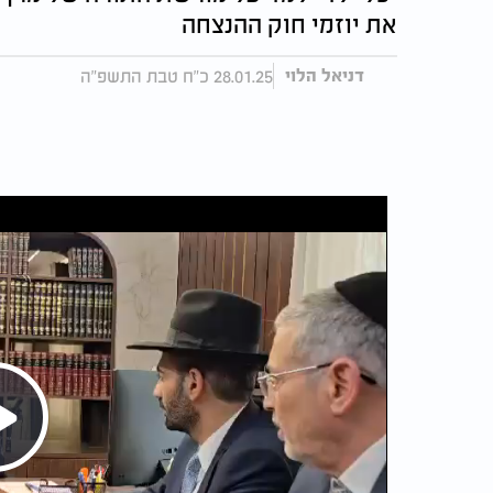
את יוזמי חוק ההנצחה
28.01.25 כ"ח טבת התשפ"ה
דניאל הלוי
Play