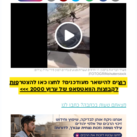
Play
להמשך קריאה
משרד הבריאות בלבנון: 11 הרוגים ועשרות פצועים בדרום לבנון מירי צה"ל (צילום:
Video
FOTOGRINshutterstock)
רוצים להישאר מעודכנים? לחצו כאן להצטרפות
לקבוצות הוואטסאפ של ערוץ 2000 >>>
מצאתם טעות בכתבה? כתבו לנו