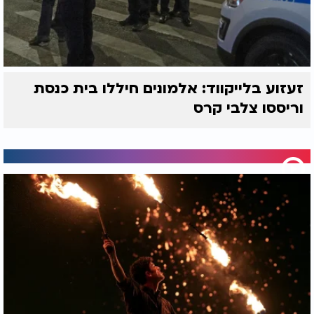
זעזוע בלייקווד: אלמונים חיללו בית כנסת
וריססו צלבי קרס