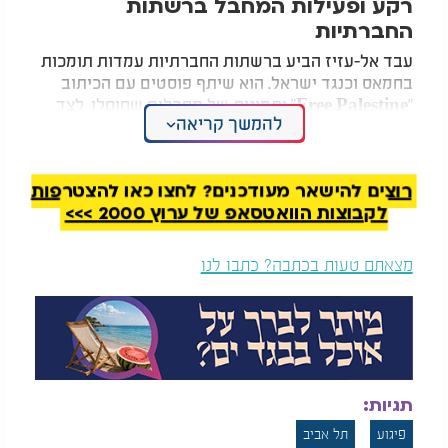
רקע ופעילות המחבל ברשתות
החברתיות
עבד אל-עזיז הביע ברשתות החברתיות עמדות תומכות
בחמאס וכנגד ישראל. הוא שיתף פוסטים עם הכיתוב
"Free Palestine" ותמונות של מחבלים שחוסלו, לצד
להמשך קריאה
האשמות על "רעב בצפון רצועת עזה". לאחר טבח 7
באוקטובר, כתב:
"מה שקורה עכשיו עשוי להכפיל את
מספר הקדושים המעונים לאיסלאם".
רוצים להישאר מעודכנים? לחצו כאן להצטרפות
המלצות נוספות
לקבוצות הוואטסאפ של ערוץ 2000 >>>
מצאתם טעות בכתבה? כתבו לנו
גיבורי ישראל: קצין
200 מטרות ביומיים:
ושלושה לוחמים נפלו
חיל האוויר מפציץ בעזה
תגיות:
בקרב בח'אן יונס
מסביב לשעון
פיגוע
תל אביב