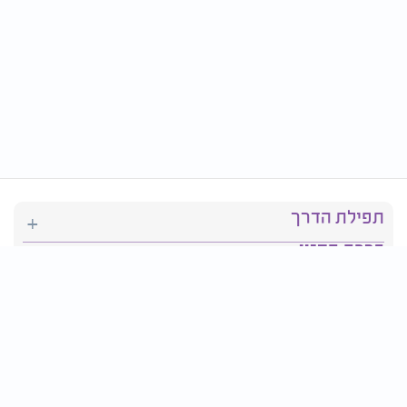
תפילת הדרך
ברכת המזון
יהדות
סידור תפילה
בריאות
חגים ומועדים