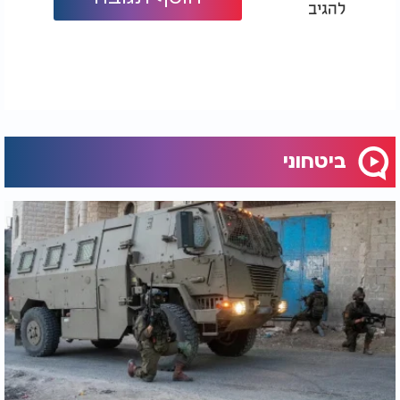
להגיב
החיילים מנעה פגיעות נוספות".
פצועים ומצבם
מבין חמשת הפצועים: אחד במצב קשה, אחד בינוני
ושלושה קל. כל הפצועים פונו לקבלת טיפול רפואי בבית
החולים איכילוב.
הפיגוע בנחלת בנימין מעלה שאלות רבות בנוגע
ביטחוני
לתהליכי הסינון הביטחוני והיכולת לזהות איומים
פוטנציאליים בזמן אמת. גורמי הביטחון צפויים לבחון
מחדש את נהלי התשאול והאבחון, כדי למנוע מקרים
דומים בעתיד.