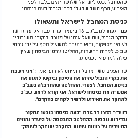
שהמחבל נכנס לישראל שלושה ימים בלבד לפני
האירוע, חרף חשד שהעלו בקרי הגבול בעת כניסתו.
כניסת המחבל לישראל ותשאולו
עם הגעתו לנתב"ג ב-18 בינואר, עורר עבד אל-עזיז חשד
בבקר הגבול, שתשאל אותו על מטרת ביקורו. תשובותיו
לא היו מספקות, והוא הועבר לתשאול נוסף על ידי גורמי
שב"כ. למרות החשדות, החליטו גורמי הביטחון שאין
עילה למנוע את כניסתו.
שר הפנים משה ארבל התייחס לאירוע ואמר:
"אני משבח
את בקרי הגבול שזיהו את הסיכון וביקשו למנוע את
כניסת המחבל. לצערי, ההחלטה שהתקבלה בשב"כ
אפשרה את כניסתו לישראל. אני קורא לראש שב"כ
לתחקר את האירוע ולהפיק לקחים בהקדם".
בשב"כ מסרו בתגובה:
"בעת כניסתו בוצעו תחקור
ובדיקות נוספות. ההחלטה התבססה על היעדר נתונים
המעידים על כוונות עוינות. המקרה יתוחקר לעומק".