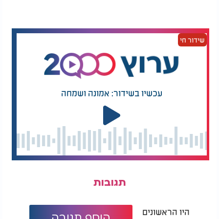
מסע הדקירות בתל אביב
הפיגוע התרחש ברחובות המרכזיים והעמוסים של תל
אביב:
שידור חי
המחבל פתח את מסע הדקירות בבר "יין בכרם", שם פצע אדם
בצווארו.
משם עבר לרחוב גרוזנברג, שם דקר שלושה אנשים נוספים.
התחנה האחרונה הייתה תחנת הדלק "פז", שם דקר תייר
עכשיו בשידור: אמונה ושמחה
אמריקני.
בסופו של דבר, חוסל המחבל על ידי שני לוחמי שלדג
ששמעו את צעקות התייר מביתם. אחד מהם, לבוש
מדים, והשני בפיג'מה, ירדו לזירה וירו בו.
"ראינו אותו
מפיל אזרח על הרצפה, צעקנו לו לעצור וכשהתעלם -
סיפרו.
ירינו בו ארבעה כדורים",
תגובות בזירה
תגובות
מפכ"ל המשטרה, דני לוי, הגיע למקום והצהיר כי
מפקד מחוז תל
"האירוע הסתיים ואין חשודים נוספים".
היו הראשונים
אביב, ניצב חיים סרגרוף, הוסיף:
"התגובה המהירה של
הוסף תגובה