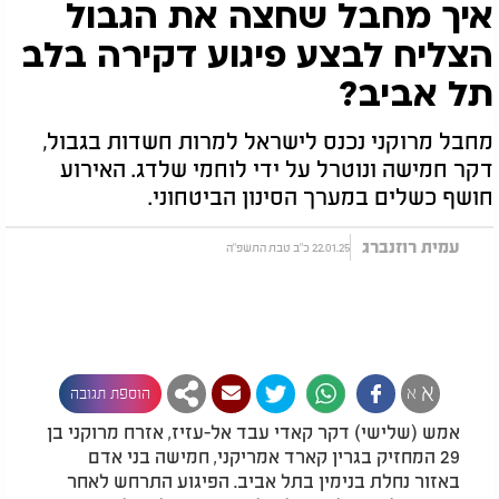
איך מחבל שחצה את הגבול
הצליח לבצע פיגוע דקירה בלב
תל אביב?
מחבל מרוקני נכנס לישראל למרות חשדות בגבול,
דקר חמישה ונוטרל על ידי לוחמי שלדג. האירוע
חושף כשלים במערך הסינון הביטחוני.
עמית רוזנברג
22.01.25 כ"ב טבת התשפ"ה
א
א
הוספת תגובה
אמש (שלישי) דקר קאדי עבד אל-עזיז, אזרח מרוקני בן
29 המחזיק בגרין קארד אמריקני, חמישה בני אדם
באזור נחלת בנימין בתל אביב. הפיגוע התרחש לאחר