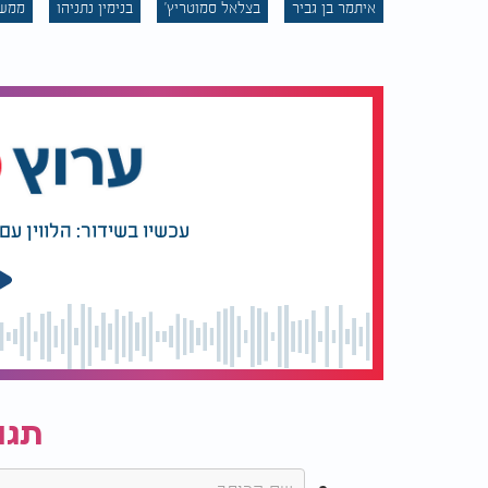
איתמר בן גביר
בצלאל סמוטריץ'
בנימין נתניהו
ממשל
עכשיו בשידור: הלווין ע
תגו