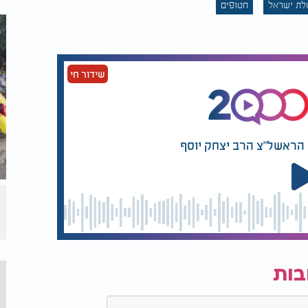
ת ישראל
חטופים
שידור חי
ם הראשל"צ הרב יצחק יוסף
בות