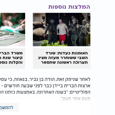
המלצות נוספות
האומנות כעדות: שורד
משרד הבריא
השבי ששוחרר מעזה מציג
קיצור שנת ה
תערוכה ראשונה שתספר
והקלות נוספ
את סיפורו המצמרר
צעירים
לאחר שנימק זאת, הודה בן גביר, בגאווה, כי ע
ארצות הברית ביידן כבר לפני שבעה חודשים - 
הפוליטיים: "בשנה האחרונה, באמצעות כוחנו הפ
פעם אחר פעם".
להמשך 
מאז נכנס לממשלה גדעון סער, ולמעשה בן גביר