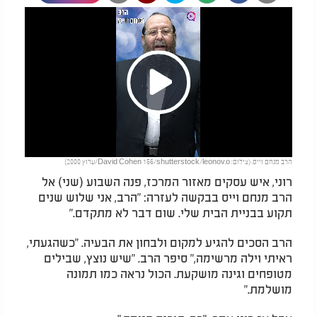
Play
הרב מנחם וייס. (צילום: David Cohen 156/shutterstock/leonov.o/ערוץ 2000)
Video
רוני, איש עסקים מאזור המרכז, פנה השבוע (שני) אל
הרב מנחם וייס בבקשה לעזרה: "הרב, אני שלוש שנים
תקוע בבניית הבית שלי. שום דבר לא מתקדם."
הרב הסכים להגיע למקום ולבחון את הבעיה. "כשהגעתי,
ראיתי וילה מרשימה," סיפר הרב. "שיש נוצץ, שבילים
מטופחים וגינה מושקעת. הכול נראה כמו תמונה
מושלמת."