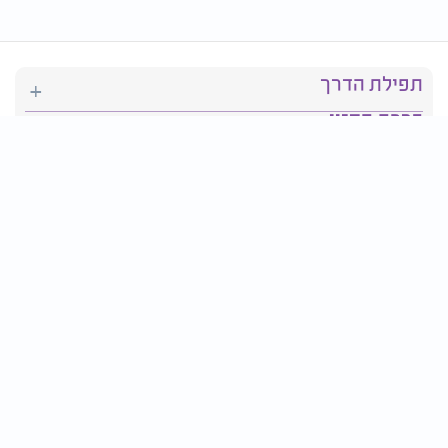
תפילת הדרך
ברכת המזון
יהדות
סידור תפילה
בריאות
חגים ומועדים