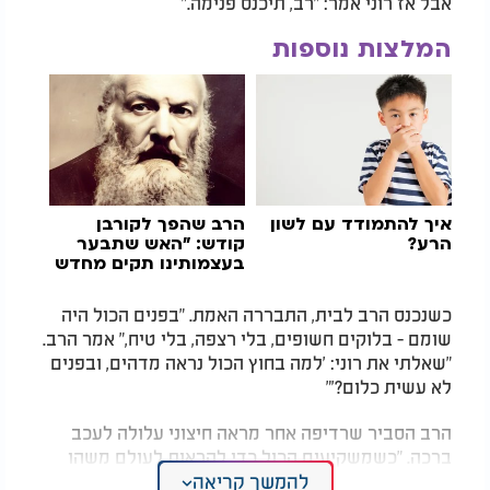
אבל אז רוני אמר: "רב, תיכנס פנימה."
המלצות נוספות
איך להתמודד עם לשון
הרב שהפך לקורבן
הרע?
קודש: "האש שתבער
בעצמותינו תקים מחדש
את עם ישראל"
כשנכנס הרב לבית, התבררה האמת. "בפנים הכול היה
שומם - בלוקים חשופים, בלי רצפה, בלי טיח," אמר הרב.
"שאלתי את רוני: 'למה בחוץ הכול נראה מדהים, ובפנים
לא עשית כלום?'"
הרב הסביר שרדיפה אחר מראה חיצוני עלולה לעכב
ברכה. "כשמשקיעים הכול כדי להראות לעולם משהו
להמשך קריאה
נוצץ, אבל מזניחים את הפנים, זה מזמין עין הרע.