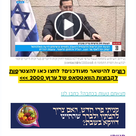
Play
להמשך קריאה
(צילום: השימוש בתמונה נעשה על פי סעיף 27א בכפוף לחוק זכות היוצרים. בעל זכות היוצרים זכאי
Video
לבקש את הסרת התמונה מ-
contact@tv2000.co.il
)
רוצים להישאר מעודכנים? לחצו כאן להצטרפות
לקבוצות הוואטסאפ של ערוץ 2000 >>>
מצאתם טעות בכתבה? כתבו לנו