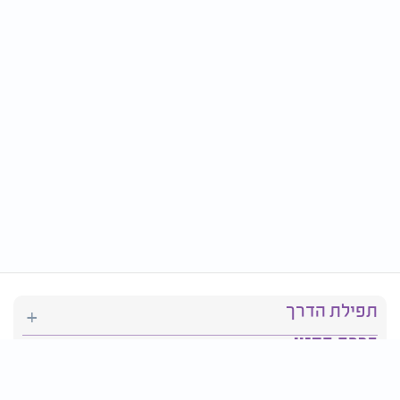
תפילת הדרך
ברכת המזון
יהדות