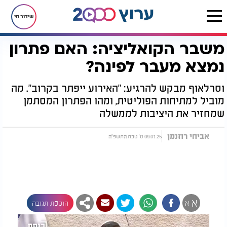
שידור חי
משבר הקואליציה: האם פתרון
דף הבית
חדשות
חדשות בארץ
משבר הקואליציה: האם פתרון נמצא מעבר לפינה?
נמצא מעבר לפינה?
וסרלאוף מבקש להרגיע: "האירוע ייפתר בקרוב". מה
מוביל למתיחות הפוליטית, ומהו הפתרון המסתמן
שמחזיר את היציבות לממשלה
אביחי רוזנמן
09.01.25 ט' טבת התשפ"ה
א
א
הוספת תגובה