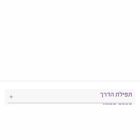
תפילת הדרך
ברכת המזון
יהדות
סידור תפילה
בריאות