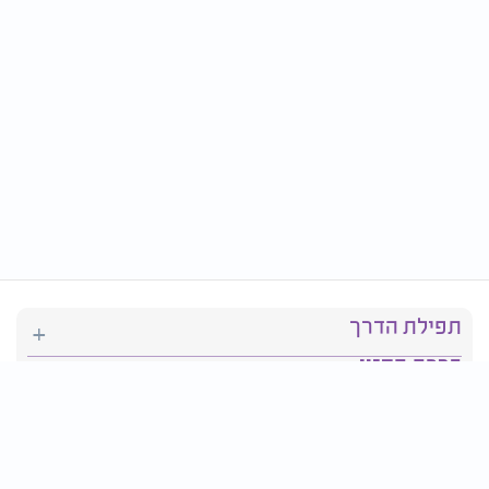
תפילת הדרך
ברכת המזון
יהדות
סידור תפילה
בריאות