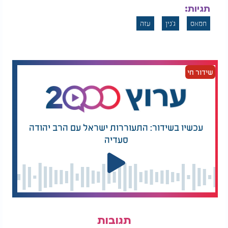
תגיות:
בקרב הציבור הפלסטיני למנוע הסלמה נוספת, לצד
חשש מהתעצמות הנוכחות הישראלית בגדה המערבית
חמאס
ג'נין
עזה
בעקבות המלחמה בעזה.
"הרשות הפלסטינית זיהתה נכון את חששות הרוב
הדומם בציבור הפלסטיני", מסכם חטיב, "זו הסיבה
שידור חי
להיעדר תגובה ציבורית משמעותית למבצע נגד
החמושים".
עכשיו בשידור: התעוררות ישראל עם הרב יהודה
סעדיה
תגובות