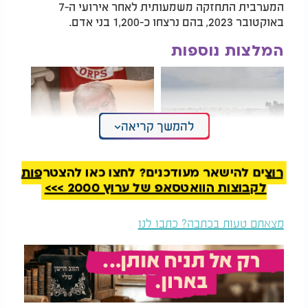
המערבית התחזקה משמעותית לאחר אירועי ה-7
באוקטובר 2023, בהם נרצחו כ-1,200 בני אדם.
המלצות נוספות
להמשך קריאה
כמו חתונה: החטוף חזר
טראמפ מציב
רוצים להישאר מעודכנים? לחצו כאן להצטרפות
לביתו בשיירה
אולטימטום, איראן
מאיימת בטילים -
לקבוצות הוואטסאפ של ערוץ 2000 >>>
ישראל על סף הכרעה
היסטורית
חמאס מתח ביקורת חריפה על המבצע, בטענה כי "הוא
מצאתם טעות בכתבה? כתבו לנו
הגיע לרמות מסוכנות וחסרות תקדים, בדומה למעשי
הכיבוש נגד עמנו".
ד"ר ע'סאן חטיב מאוניברסיטת ביר זית מציין כי למרות
קריאות ארגוני הטרור להפגנות נגד הרשות, אלו לא
התממשו ולא התפשטו מעבר לג'נין. לדבריו, ניכר רצון