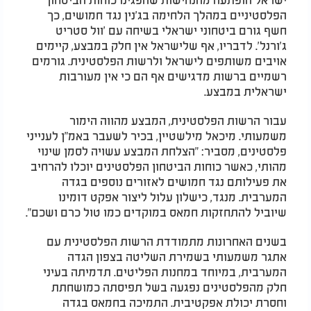
הפלסטיניים במהלך הלחימה בג'נין נגד חמושים, כך
חשף גורם ביטחוני ישראלי בשיחה עם 'וול סטריט
ג'ורנל'. לדבריו, אף שלישראל אין חלק במבצע, קיימים
אויבים משותפים לישראל ולרשות הפלסטינית. גורמים
רשמיים ברשות מדגישים אף הם כי אין מעורבות
ישראלית במבצע.
עבור הרשות הפלסטינית, המבצע מהווה הימור
משמעותי. מיכאל מילשטיין, בכיר לשעבר באמ"ן לענייני
פלסטינים, מסביר: "הצלחת המבצע עשויה לסמן שינוי
מהותי, כאשר כוחות הביטחון הפלסטינים יוכלו להרחיב
את פעילותם נגד חמושים לאזורים נוספים בגדה
המערבית. מנגד, כישלון עלול ליצור אפקט דומינו
שיוביל להתחזקות חמאס במוקדים כמו טול כרם ושכם".
בשנים האחרונות מתמודדת הרשות הפלסטינית עם
אתגר משמעותי בשמירת השליטה בצפון הגדה
המערבית, במיוחד במחנות הפליטים. תדמיתה בעיני
חלק מהפלסטינים נפגעה בשל תפיסתה כמושחתת
וחסרת יכולת אפקטיבית. התמיכה בחמאס בגדה