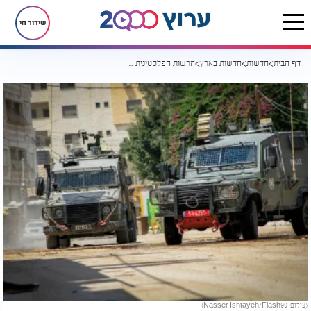
שידור חי
דף הבית
חדשות
חדשות בארץ
הרשות הפלסטינית מפתיעה: המבצע בג'נין מסמן נקודת מפנה אפשרית ביהודה ובשומרון
(צילום: Nasser Ishtayeh/Flash90)