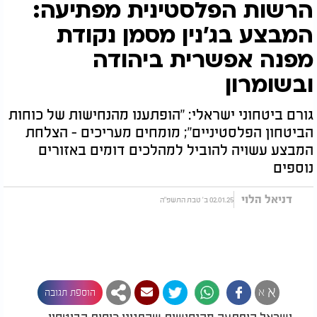
הרשות הפלסטינית מפתיעה:
המבצע בג'נין מסמן נקודת
מפנה אפשרית ביהודה
ובשומרון
גורם ביטחוני ישראלי: "הופתענו מהנחישות של כוחות
הביטחון הפלסטיניים"; מומחים מעריכים - הצלחת
המבצע עשויה להוביל למהלכים דומים באזורים
נוספים
דניאל הלוי
02.01.25 ב' טבת התשפ"ה
א
א
הוספת תגובה
ישראל הופתעה מהנחישות שהפגינו כוחות הביטחון