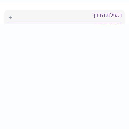
תפילת הדרך
ברכת המזון
יהדות
סידור תפילה
בריאות
חגים ומועדים
פרטים ליצירת קשר:
טלפון : 2610*