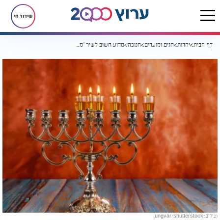
שידור חי
דף הבית
יהדות
חגים ומועדים
חנוכה
מדוע חשוב לשיר "מעוז צור" אחרי ההדלקה?
(צילום: ungvar/shutterstock)