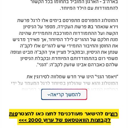
בארה"ב
הארגון המוביל בתחומו בכל הקשור
-
להתמודדות עם הילד המיוחד
.
המונולוג המפורסם מתפרסם בימים אלו לרגל פרשת
וירא שנאמר ב
פרשת העקידה, מספר על הניסיון
ה
הקשה ועל ההתמודדות המורכבת והתמידית שהינה
מנת חלקם של ההורים לילד המיוחד, אך מאידך מדגיש
את החוסן והחיבור התמידי שיש להורים אלו לקב"ה
שנתן את הניסיון, ובמקביל מציין איך הקב"ה מביט וצופה
משמי רום בהתמודדותם המיוחדת ובקבלת הניסיון
שלהם כאברהם אבינו שזעק לקב"ה: "הנני".
ויאמר הנני
הינו שיר חדש שמלווה לסירוגין את
"
"
המונולוג והוא שיר שהולחן במיוחד לרגל המעמד על ידי
המלחין הנודע פינקי וועבער, מתוך הנאמר בפרשת
להמשך קריאה
העקדה, בעת שקיבל אברהם אבינו את הניסיון בעוז
ותעצומות ונענה לקריאתו של הקב"ה באומרו: "הנני".
רוצים להישאר מעודכנים? לחצו כאן להצטרפות
לקבוצות הוואטסאפ של ערוץ 2000 >>>