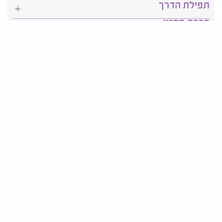
תפילת הדרך
ברכת המזון
יהדות
סידור תפילה
בריאות
חגים ומועדים
פרטים ליצירת קשר:
טלפון : 2610*
פקס: 03-9509719
דוא״ל:
contact@tv2000.co.il