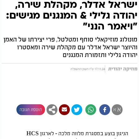
ישראל אדלר, מקהלת שירה,
יהודה גלילי & המנגנים מגישים:
"ויאמר הנני"
מונולוג מוזיקאלי סוחף ומטלטל, פרי יצירתו של האמן
והיוצר ישראל אדלר עם מקהלת שירה ומאסטרו
יהודה גלילי ותזמורת המנגנים
מוזיקה יהודית
17.11.24 ט"ז חשון התשפ"ה
א
א
הוספת תגובה
הניגון בוצע במסגרת מלווה מלכה
לארגון HCS
-