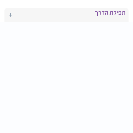
תפילת הדרך
ברכת המזון
יהדות
סידור תפילה
בריאות
חגים ומועדים
פרטים ליצירת קשר:
טלפון : 2610*