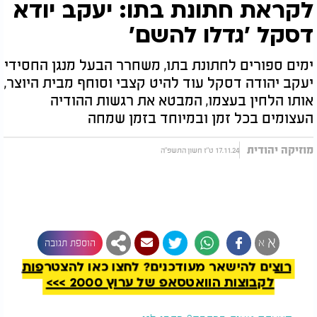
לקראת חתונת בתו: יעקב יודא
דסקל 'גדלו להשם'
ימים ספורים לחתונת בתו, משחרר הבעל מנגן החסידי
יעקב יהודה דסקל עוד להיט קצבי וסוחף מבית היוצר,
אותו הלחין בעצמו, המבטא את רגשות ההודיה
העצומים בכל זמן ובמיוחד בזמן שמחה
מוזיקה יהודית
17.11.24 ט"ז חשון התשפ"ה
להמשך קריאה
א
א
הוספת תגובה
רוצים להישאר מעודכנים? לחצו כאן להצטרפות
לקבוצות הוואטסאפ של ערוץ 2000 >>>