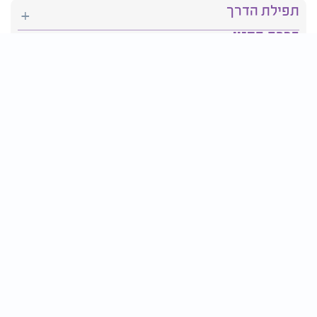
תפילת הדרך
ברכת המזון
יהדות
סידור תפילה
בריאות
חגים ומועדים
פרטים ליצירת קשר:
טלפון : 2610*
פקס: 03-9509719