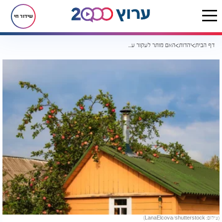
שידור חי
דף הבית
יהדות
האם מותר לעקור עץ פרי כדי לבנות בית?
(צילום: LanaElcova/shutterstock)