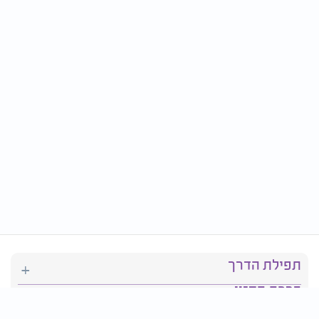
תפילת הדרך
ברכת המזון
יהדות