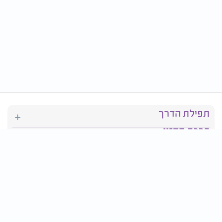
תפילת הדרך
ברכת המזון
יהדות
סידור תפילה
בריאות
חגים ומועדים