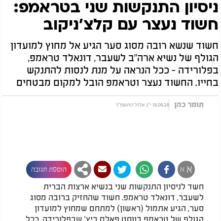
ניסיון התנקשות שני בטראמפ:
חשוד נעצר עם קלצ'ניקוב
חשוד שנשא רובה מסוג סער הגיע אל מחוץ למועדון
הגולף של נשיא ארה"ב לשעבר, דונאלד טראמפ,
בפלורידה - ככל הנראה על מנת לנסות להתנקש
בחייו. החשוד נעצר וטראמפ הובל למקום מבטחים
תומר כהן
16.09.24 י"ג אלול התשפ"ד
א
א
הוספת תגובה
חשד לניסיון התנקשות שני בנשיא ארצות הברית
לשעבר, דונאלד טראמפ. חשוד שהחזיק ברובה מסוג
סער, הגיע אתמול (ראשון) למתחם שמחוץ למועדון
הגולף של טראמפ בווסט פאלם ביץ' שבפלורידה, ככל