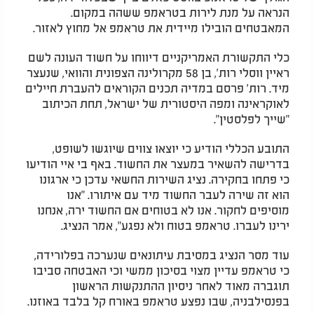
הנראה על מנת לירות בטראמפ ששהה במקום.
המאבטחים הובילו מיידית את טראמפ אל מחוץ לאזור.
כלי התקשורת האמריקניים דיווחו על חשוד העונה לשם
ראיין ווסלי רות', בן 58 מקרולינה הצפונית והוואי, שנעצר
מיד. רות' פרסם במדיה תכנים הקוראים להעברת חיילים
לאוקראינה ומפה היסטורית של ישראל, תחת הכיתוב
"שייך לפלסטין".
התובע הכללי הודיע כי יוצאו צווים שיוגשו לשופט,
בדרישה להשאיר במעצר את החשוד. באף בי איי הודיעו
כי פתחו בחקירה. נציג השירות החשאי עדכן כי ארגונו
הוא זה שירה לעבר החשוד מיד עם איתורו. "אנו
מוסיפים לחקור. אנו לא בטוחים אם החשוד ירה, אנחנו
ירינו לעברו. טראמפ בטוח ולא נפגע", אמר הנציג.
עוד מסר הנציג במסיבת עיתונאים שנערכה בפלורידה,
כי טראמפ עדיין מצוי בסיכון ממשי וכי האבטחה סביבו
תוגברה מאוד לאחר ניסיון ההתנקשות הראשון
בפנסילבניה, שבו נפצע טראמפ באורח קל בלבד באוזנו.