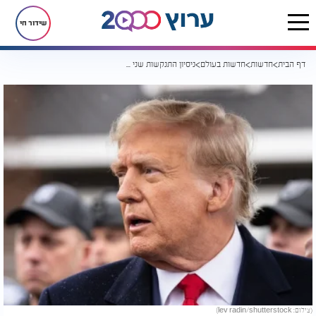
שידור חי
דף הבית
חדשות
חדשות בעולם
ניסיון התנקשות שני בטראמפ: חשוד נעצר עם קלצ'ניקוב
(צילום: lev radin/shutterstock)