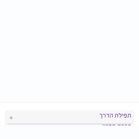
תפילת הדרך
ברכת המזון
יהדות