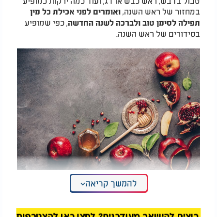
טבול בדבש, ראש כבש או דג, ועוד כמה ירקות כמופיע
במחזור של ראש השנה,
ואומרים לפני אכילת כל מין
, כפי שמופיע
תפילה לסימן טוב ולברכה לשנה החדשה
בסידורים של ראש השנה.
להמשך קריאה
"הסוד להתחיל שנה טובה ומתוקה": אלו הם סימני ראש
השנה
רוצים להישאר מעודכנים? לחצו כאן להצטרפות