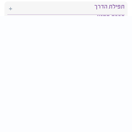
תפילת הדרך
ברכת המזון
יהדות
סידור תפילה
בריאות
חגים ומועדים
פרטים ליצירת קשר:
טלפון : 2610*
פקס: 03-9509719