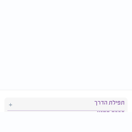
תפילת הדרך
ברכת המזון
יהדות