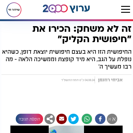
שידור חי
זה לא משחק: הכירו את
דף הבית
יהדות
נפלאות הבריאה
זה לא משחק: הכירו את "חיפושית הקליק"
"חיפושית הקליק"
החיפושית הזו היא בעצם חיפושית יוצאת דופן, כשהיא
נופלת על הגב, היא מיד קופצת וממשיכה הלאה - מה
רבו מעשיך ה'
אביחי רוזנמן
04.08.24 כ"ט תמוז התשפ"ד
א
א
הוספת תגובה