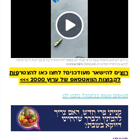
Play
להמשך קריאה
(צילום: השימוש בתמונה נעשה על פי סעיף 27א בכפוף לחוק זכות היוצרים. בעל זכות היוצרים זכאי
Video
לבקש את הסרת הסרטון מ-
contact@tv2000.co.il
)
רוצים להישאר מעודכנים? לחצו כאן להצטרפות
לקבוצות הוואטסאפ של ערוץ 2000 >>>
מצאתם טעות בכתבה? כתבו לנו