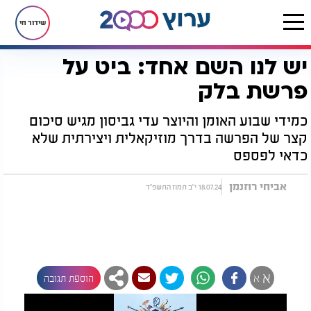
שידור חי
יש לנו השם אחד: ביט על
דף הבית
יהדות
לקראת שבת
יש לנו השם אחד: ביט על פרשת בלק
פרשת בלק
כמידי שבוע האומן והיוצר עדי גביסון מגיש סיכום
קצר של הפרשה בדרך מוזיקאלית ויצירתית שלא
כדאי לפספס
אביחי רוזנמן
18.07.24 י"ב תמוז התשפ"ד
א
א
הוספת תגובה