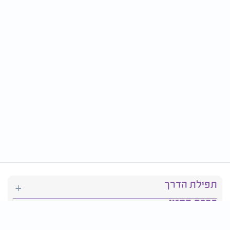
תפילת הדרך
ברכת המזון
יהדות