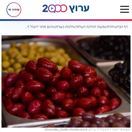
שידור חי
דף הבית
יהדות
מענה ההלכה העולמי
הלכות כשרות
האם מותר לאכול זיתים בחו"ל?
האם מותר לאכול זיתים בחו"ל? (צילום: Avocado_studio/shutterstock)