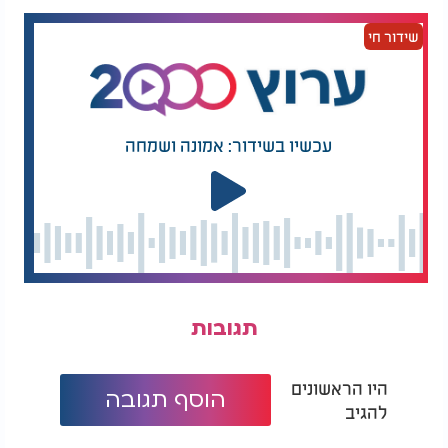
שידור חי
טסים לחו"ל? אל תישארו רעבים: כיצד נשמור כשרות
עכשיו בשידור: אמונה ושמחה
בחו"ל?
תגובות
היו הראשונים
הוסף תגובה
להגיב