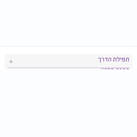
תפילת הדרך
ברכת המזון
יהדות
סידור תפילה
בריאות
חגים ומועדים