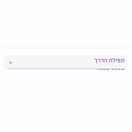
תפילת הדרך
ברכת המזון
יהדות
סידור תפילה
בריאות
חגים ומועדים