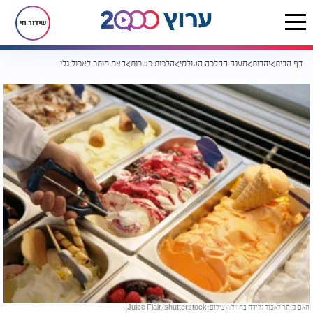
שידור חי
דף הבית
יהדות
מענה ההלכה העולמי
הלכות כשרות
האם מותר לאכול גלידה בחו"ל?
האם מותר לאכול גלידה בחו"ל? (צילום: Juice Flair/shutterstock)