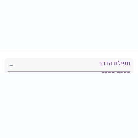
תפילת הדרך
ברכת המזון
יהדות
סידור תפילה
בריאות
חגים ומועדים