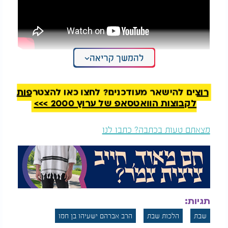
להמשך קריאה
רוצים להישאר מעודכנים? לחצו כאן להצטרפות
לקבוצות הוואטסאפ של ערוץ 2000 >>>
מצאתם טעות בכתבה? כתבו לנו
תגיות:
סוד קידוש ליל שבת: "שפע, ברכה והצלחה"
שבת
הלכות שבת
הרב אברהם ישעיהו בן חמו