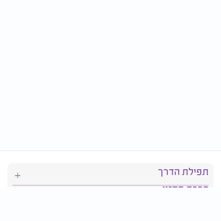
תפילת הדרך
ברכת המזון
יהדות