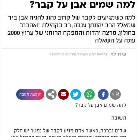
למה שמים אבן על קבר?
למה כשמגיעים לקבר של קרוב נהוג להניח אבן ביד
שמאל? הרב יהונתן ענבה, רב בקהילת "ואהבת"
בחולון, מרצה יהדות והמפקח הרוחני של ערוץ 2000,
עונה על השאלה
עידו לוי
18.04.24 י' ניסן התשפ"ד, עודכן 10:40 21.04.24
א
א
הוספת תגובה
למה שמים אבן על קבר?
תשובה
שלום וברכה, כאשר אדם מגיע לקבר של נפטר יש חלק
מנשמת הנפטר שיורדת מעולם האמת, האבן כביכול היא