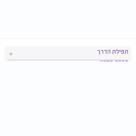
תפילת הדרך
ברכת המזון
יהדות
סידור תפילה
בריאות
חגים ומועדים