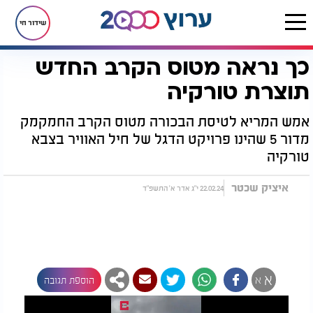
שידור חי
כך נראה מטוס הקרב החדש
דף הבית
חדשות
חדשות בעולם
כך נראה מטוס הקרב החדש תוצרת טורקיה
תוצרת טורקיה
אמש המריא לטיסת הבכורה מטוס הקרב החמקמק
מדור 5 שהינו פרויקט הדגל של חיל האוויר בצבא
טורקיה
איציק שכטר
22.02.24 י"ג אדר א' התשפ"ד
א
א
הוספת תגובה