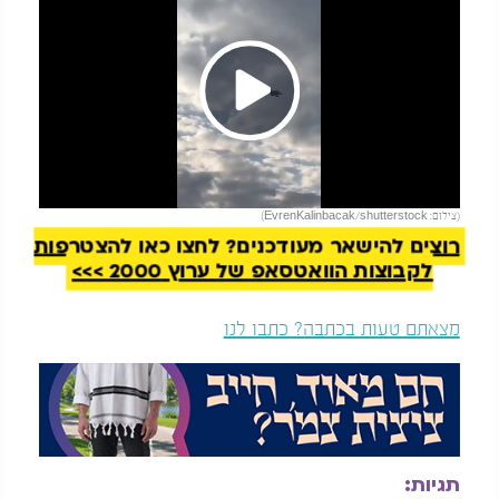
Play
להמשך קריאה
(צילום: EvrenKalinbacak/shutterstock)
Video
רוצים להישאר מעודכנים? לחצו כאן להצטרפות
לקבוצות הוואטסאפ של ערוץ 2000 >>>
מצאתם טעות בכתבה? כתבו לנו
תגיות: