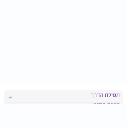
תפילת הדרך
ברכת המזון
יהדות
סידור תפילה