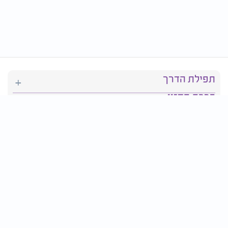
תפילת הדרך
ברכת המזון
יהדות
סידור תפילה
בריאות
חגים ומועדים