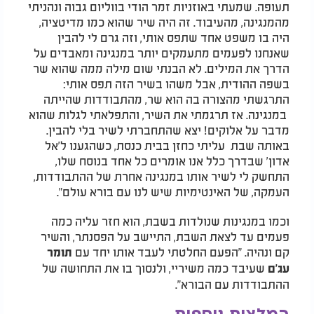
תעופה. שמעתי באוזניות זמר הודי בווליום גבוה ונהניתי
מהמנגינה, מהעיבוד. זה היה שיר שהוא כמו מדיטציה,
היה בו משפט אחד שתפס אותי, וזה גרם לי להבין
שאנחנו לפעמים מתעמקים יותר במנגינה ומאבדים על
הדרך את המילים. לא הבנתי שום מילה ממה שהוא שר
בשפה ההודית, אבל משהו בשיר הזה תפס אותי:
התרגשתי מהצורה בה הוא שר, מהתבודדות שהייתה
במנגינה. אז תרגמתי את השיר, והתפלאתי לגלות שהוא
מדבר על אלוקים! יצא שהתחברתי לשיר בלי להבין.
באותה שבת עליתי כחזן בבית כנסת, כשהגענו ל'אל
אדון' שבדרך כלל אנו אומרים כל אחד בנוסח שלו,
התחשק לי לשיר אותו במנגינה אחרת של ההתבודדות,
העמקה, של האינטימיות שיש לנו עם בורא עולם".
וכמו במנגינות שנולדות בשבת, הוא חזר עליה כמה
פעמים עד לצאת השבת, התיישב על הפסנתר, והשיר
קם ונהיה. "הפעם החלטתי לעבד אותו יחד עם
תומר
שעיבד כמה משיריי, ולנסוך בו את התחושה של
עג'ם
ההתבודדות עם הבורא".
המלצות נוספות