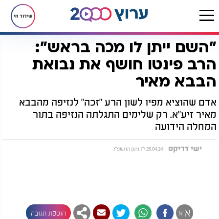
שידור חי
"השם ייתן לו מכה בראש":
דף הבית
יהדות
מיסטיקה וקבלה
"השם ייתן לו מכה בראש": הרב פינטו חושף את נבואת הבבא מאיר
הרב פינטו חושף את נבואת
הבבא מאיר
אדם שהוציא מפיו לשון הרע "זכה" לנזיפה מהבבא
מאיר זיע"א. רק שלימים התגלתה הנזיפה בתור
המחלה הידועה
ישי דריקס
25.04.24 י"ז ניסן התשפ"ד
א
א
הוספת תגובה