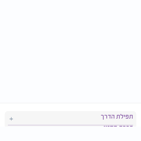
תפילת הדרך
ברכת המזון
יהדות